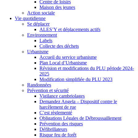
Centre de loisirs
Maison des jeunes
Action sociale
Vie quotidienne
Se déplacer
ALES’Y et déplacements actifs
Environnement
Labels
Collecte des déchets
Urbanisme
Accueil du service urbanisme
Plan Local d’Urbanisme
Révision et modifications du PLU période 2024-
2025
Modification simplifiée du PLU 2023
Randonnées
Prévention et sécurité
Vigilance cambriolages
Demandez Angela – Dispositif contre le
harcèlement de rue
C’est règlementé
Obligations Légales de Débroussaillement
Prévention des risques
Défibrillateurs
Risque feu de forêt