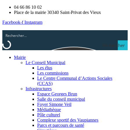
04 66 86 10 02
Place de la mairie 30340 Saint-Privat des Vieux
Facebook-f
Instagram
Rechercher
Mairie
Le Conseil Municipal
Les élus
Les commissions
Le Centre Communal d’Actions Sociales
(CCAS)
Infrastructures
Espace Georges Brun
Salle du conseil municipal
Foyer Simone Veil
Médiathèque
Pôle culturel
Complexe sportif des Vaupiannes
Parcs et parcours de santé