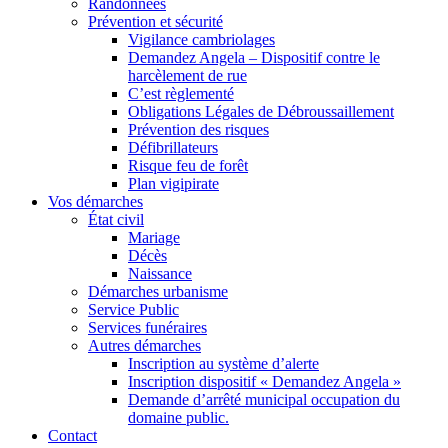
Randonnées
Prévention et sécurité
Vigilance cambriolages
Demandez Angela – Dispositif contre le
harcèlement de rue
C’est règlementé
Obligations Légales de Débroussaillement
Prévention des risques
Défibrillateurs
Risque feu de forêt
Plan vigipirate
Vos démarches
État civil
Mariage
Décès
Naissance
Démarches urbanisme
Service Public
Services funéraires
Autres démarches
Inscription au système d’alerte
Inscription dispositif « Demandez Angela »
Demande d’arrêté municipal occupation du
domaine public.
Contact