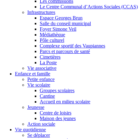
Les commissions
Le Centre Communal d’Actions Sociales (CCAS)
Infrastructures
Espace Georges Brun
Salle du conseil municipal
Foyer Simone Veil
Médiathèque
Pôle culturel
Complexe sportif des Vaupiannes
Parcs et parcours de santé
Cimetières
La Poste
Vie associative
Enfance et famille
Petite enfance
Vie scolaire
Groupes scolaires
Cantine
Accueil en milieu scolaire
Jeunesse
Centre de loisirs
Maison des jeunes
Action sociale
Vie quotidienne
Se déplacer