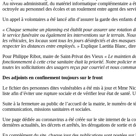
Au niveau administratif, du matériel informatique complémentaire a été 
octroyée au personnel des écoles et un roulement entre agent des servic
Un appel à volontaires a été lancé afin d’assurer la garde des enfant
« Chaque semaine un planning est établit pour assurer une rotation 
le service funéraire ou également les interventions sur le terrain. Nous
les véhicules, les locaux sont tous les jours désinfectés et des masque
respecter les distances entre employés. »
Explique Laetitia Blanc, dire
Pour Philippe Ribot, maire de Saint-Privat des Vieux
« Le maintien de
fonctionnement à cette crise sanitaire était la priorité. Notre policie
toutes les sollicitations des usagers reçus par courriel et nous com
Des adjoints en confinement toujours sur le front
Le fichier des personnes dites vulnérables a été mis à jour et Mme Nic
liste afin d’éviter une rupture sociale et de vérifier leur état de sant
Suite à la fermeture au public de l’accueil de la mairie, le numéro de t
communication, missions sanitaires et sociales.
Une page dédiée au coronavirus a été créée sur le site internet de la c
dernières actualités, les décrets et arrêtés, les dérogations de sortie e
En complément du site, chaque jour des publications sont postées su