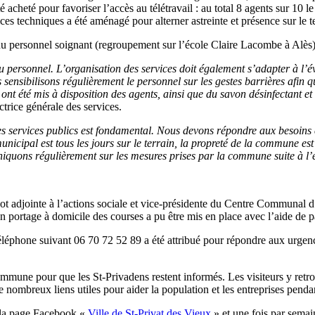
acheté pour favoriser l’accès au télétravail : au total 8 agents sur 10 
es techniques a été aménagé pour alterner astreinte et présence sur le te
s du personnel soignant (regroupement sur l’école Claire Lacombe à Alès)
du personnel.
L’organisation des services doit également s’adapter à l’év
 sensibilisons régulièrement le personnel sur les gestes barrières afin q
s ont été mis à disposition des agents, ainsi que du savon désinfectant e
ctrice générale des services.
s services publics est fondamental. Nous devons répondre aux besoins co
r municipal est tous les jours sur le terrain, la propreté de la commune e
muniquons régulièrement sur les mesures prises par la commune suite à
ot adjointe à l’actions sociale et vice-présidente du Centre Communal d
é. Un portage à domicile des courses a pu être mis en place avec l’aide de
éléphone suivant 06 70 72 52 89 a été attribué pour répondre aux urgences 
ommune pour que les St-Privadens restent informés. Les visiteurs y retro
t de nombreux liens utiles pour aider la population et les entreprises pend
r la page Facebook «
Ville de St-Privat des Vieux
» et une fois par sema