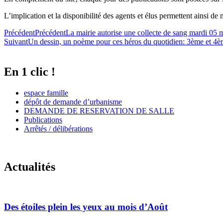
L’implication et la disponibilité des agents et élus permettent ainsi de m
Précédent
Précédent
La mairie autorise une collecte de sang mardi 05 
Suivant
Un dessin, un poème pour ces héros du quotidien: 3ème et 4è
En 1 clic !
espace famille
dépôt de demande d’urbanisme
DEMANDE DE RESERVATION DE SALLE
Publications
Arrêtés / délibérations
Actualités
Des étoiles plein les yeux au mois d’Août