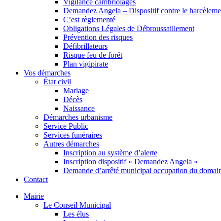
Vigilance cambriolages
Demandez Angela – Dispositif contre le harcèleme
C’est règlementé
Obligations Légales de Débroussaillement
Prévention des risques
Défibrillateurs
Risque feu de forêt
Plan vigipirate
Vos démarches
État civil
Mariage
Décès
Naissance
Démarches urbanisme
Service Public
Services funéraires
Autres démarches
Inscription au système d’alerte
Inscription dispositif « Demandez Angela »
Demande d’arrêté municipal occupation du domain
Contact
Mairie
Le Conseil Municipal
Les élus