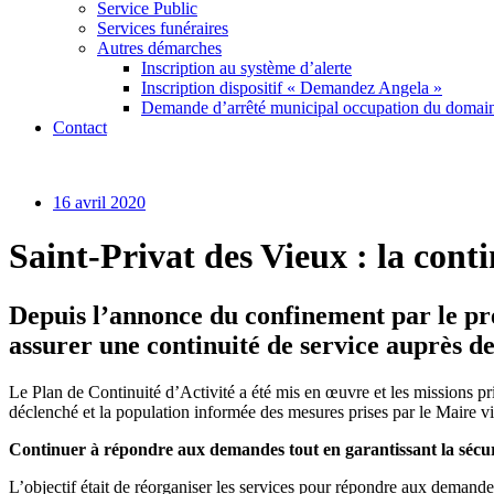
Service Public
Services funéraires
Autres démarches
Inscription au système d’alerte
Inscription dispositif « Demandez Angela »
Demande d’arrêté municipal occupation du domain
Contact
16 avril 2020
Saint-Privat des Vieux : la cont
Depuis l’annonce du confinement par le prés
assurer une continuité de service auprès de
Le Plan de Continuité d’Activité a été mis en œuvre et les missions p
déclenché et la population informée des mesures prises par le Maire 
Continuer à répondre aux demandes tout en garantissant la sécur
L’objectif était de réorganiser les services pour répondre aux demandes