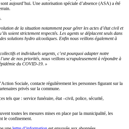
le sont aujourd’hui. Une autorisation spéciale d’absence (ASA) a été
rrain.
.
olution de la situation notamment pour gérer les actes d’état civil et
u’ils soient strictement respectés. Les agents se déplacent seuls dans
t des solutions hydro alcooliques. Enfin nous veillons également à
llectifs et individuels urgents, c’est pourquoi adapter notre
st l’une de nos priorités, nous veillons scrupuleusement à répondre à
 l’épidémie du COVID-19. »
’Action Sociale, contacte régulièrement les personnes figurant sur la
 partenaires privés sur la commune.
tels que : service funéraire, état –civil, police, sécurité,
uvent toutes les mesures mises en place par la municipalité, les
ant le confinement.
ine une
lettre d’information
est envoyée aux abonnées.