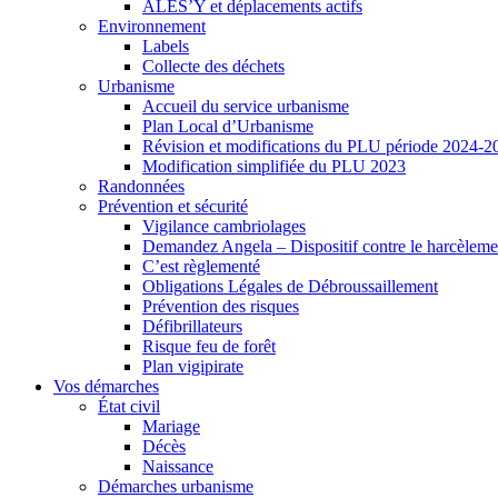
ALES’Y et déplacements actifs
Environnement
Labels
Collecte des déchets
Urbanisme
Accueil du service urbanisme
Plan Local d’Urbanisme
Révision et modifications du PLU période 2024-2
Modification simplifiée du PLU 2023
Randonnées
Prévention et sécurité
Vigilance cambriolages
Demandez Angela – Dispositif contre le harcèleme
C’est règlementé
Obligations Légales de Débroussaillement
Prévention des risques
Défibrillateurs
Risque feu de forêt
Plan vigipirate
Vos démarches
État civil
Mariage
Décès
Naissance
Démarches urbanisme