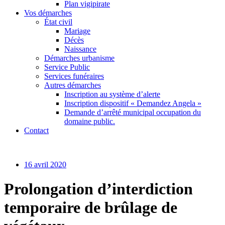
Plan vigipirate
Vos démarches
État civil
Mariage
Décès
Naissance
Démarches urbanisme
Service Public
Services funéraires
Autres démarches
Inscription au système d’alerte
Inscription dispositif « Demandez Angela »
Demande d’arrêté municipal occupation du
domaine public.
Contact
16 avril 2020
Prolongation d’interdiction
temporaire de brûlage de