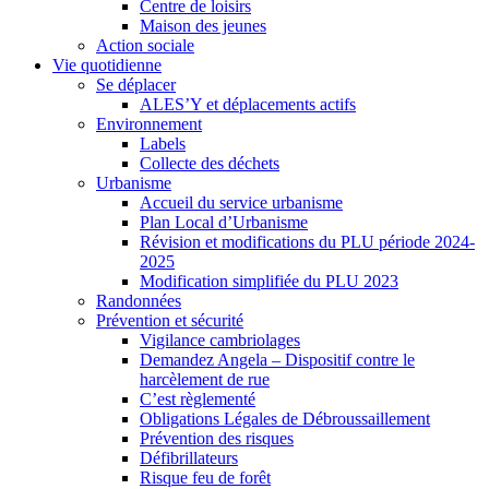
Centre de loisirs
Maison des jeunes
Action sociale
Vie quotidienne
Se déplacer
ALES’Y et déplacements actifs
Environnement
Labels
Collecte des déchets
Urbanisme
Accueil du service urbanisme
Plan Local d’Urbanisme
Révision et modifications du PLU période 2024-
2025
Modification simplifiée du PLU 2023
Randonnées
Prévention et sécurité
Vigilance cambriolages
Demandez Angela – Dispositif contre le
harcèlement de rue
C’est règlementé
Obligations Légales de Débroussaillement
Prévention des risques
Défibrillateurs
Risque feu de forêt