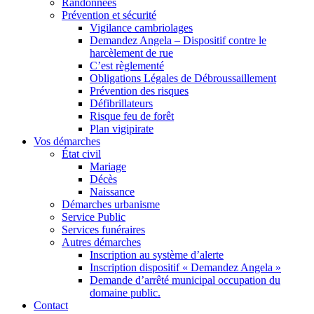
Randonnées
Prévention et sécurité
Vigilance cambriolages
Demandez Angela – Dispositif contre le
harcèlement de rue
C’est règlementé
Obligations Légales de Débroussaillement
Prévention des risques
Défibrillateurs
Risque feu de forêt
Plan vigipirate
Vos démarches
État civil
Mariage
Décès
Naissance
Démarches urbanisme
Service Public
Services funéraires
Autres démarches
Inscription au système d’alerte
Inscription dispositif « Demandez Angela »
Demande d’arrêté municipal occupation du
domaine public.
Contact