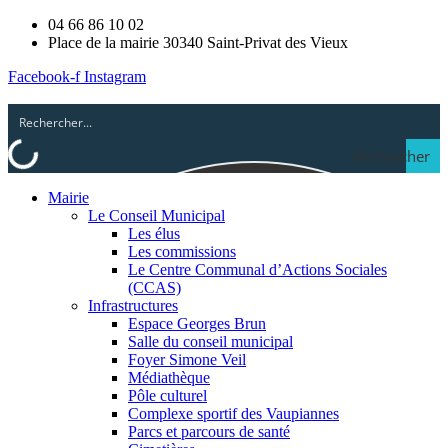
04 66 86 10 02
Place de la mairie 30340 Saint-Privat des Vieux
Facebook-f
Instagram
Rechercher
Mairie
Le Conseil Municipal
Les élus
Les commissions
Le Centre Communal d’Actions Sociales
(CCAS)
Infrastructures
Espace Georges Brun
Salle du conseil municipal
Foyer Simone Veil
Médiathèque
Pôle culturel
Complexe sportif des Vaupiannes
Parcs et parcours de santé