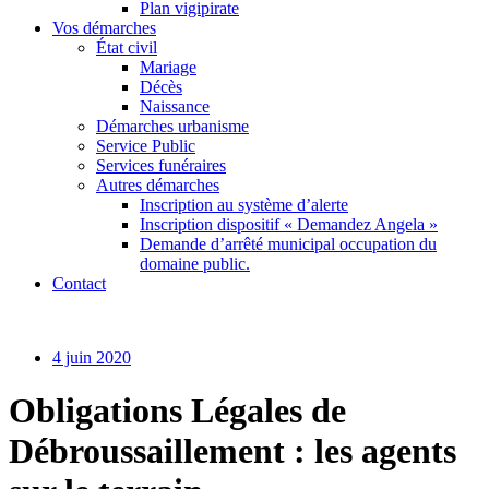
Plan vigipirate
Vos démarches
État civil
Mariage
Décès
Naissance
Démarches urbanisme
Service Public
Services funéraires
Autres démarches
Inscription au système d’alerte
Inscription dispositif « Demandez Angela »
Demande d’arrêté municipal occupation du
domaine public.
Contact
4 juin 2020
Obligations Légales de
Débroussaillement : les agents