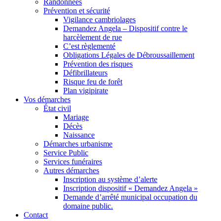
Randonnées
Prévention et sécurité
Vigilance cambriolages
Demandez Angela – Dispositif contre le
harcèlement de rue
C’est règlementé
Obligations Légales de Débroussaillement
Prévention des risques
Défibrillateurs
Risque feu de forêt
Plan vigipirate
Vos démarches
État civil
Mariage
Décès
Naissance
Démarches urbanisme
Service Public
Services funéraires
Autres démarches
Inscription au système d’alerte
Inscription dispositif « Demandez Angela »
Demande d’arrêté municipal occupation du
domaine public.
Contact