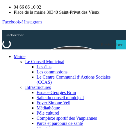
04 66 86 10 02
Place de la mairie 30340 Saint-Privat des Vieux
Facebook-f
Instagram
Rechercher
Mairie
Le Conseil Municipal
Les élus
Les commissions
Le Centre Communal d’Actions Sociales
(CCAS)
Infrastructures
Espace Georges Brun
Salle du conseil municipal
Foyer Simone Veil
Médiathèque
Pôle culturel
Complexe sportif des Vaupiannes
Parcs et parcours de santé