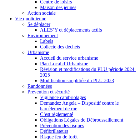
Centre de loisirs
Maison des jeunes
Action sociale
Vie quotidienne
Se déplacer
ALES’Y et déplacements actifs
Environnement
Labels
Collecte des déchets
Urbanisme
Accueil du service urbanisme
Plan Local d’Urbanisme
Révision et modifications du PLU période 2024-
2025
Modification simplifiée du PLU 2023
Randonnées
Prévention et sécurité
Vigilance cambriolages
Demandez Angela – Dispositif contre le
harcèlement de rue
C’est règlementé
Obligations Légales de Débroussaillement
Prévention des risques
Défibrillateurs
Risque feu de forêt