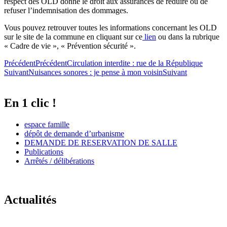
respect des OLD donne le droit aux assurances de réduire ou de
refuser l’indemnisation des dommages.
Vous pouvez retrouver toutes les informations concernant les OLD
sur le site de la commune en cliquant sur ce
lien
ou dans la rubrique
« Cadre de vie », « Prévention sécurité ».
Précédent
Précédent
Circulation interdite : rue de la République
Suivant
Nuisances sonores : je pense à mon voisin
Suivant
En 1 clic !
espace famille
dépôt de demande d’urbanisme
DEMANDE DE RESERVATION DE SALLE
Publications
Arrêtés / délibérations
Actualités