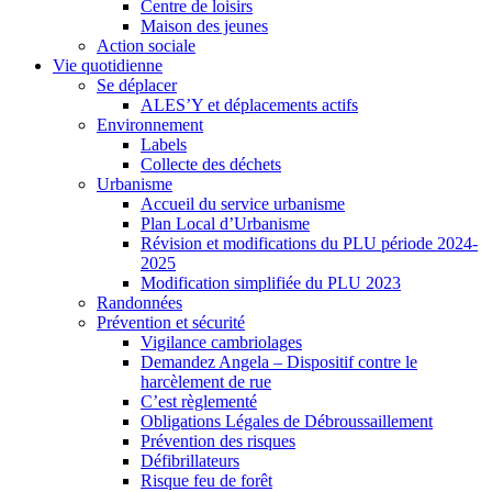
Centre de loisirs
Maison des jeunes
Action sociale
Vie quotidienne
Se déplacer
ALES’Y et déplacements actifs
Environnement
Labels
Collecte des déchets
Urbanisme
Accueil du service urbanisme
Plan Local d’Urbanisme
Révision et modifications du PLU période 2024-
2025
Modification simplifiée du PLU 2023
Randonnées
Prévention et sécurité
Vigilance cambriolages
Demandez Angela – Dispositif contre le
harcèlement de rue
C’est règlementé
Obligations Légales de Débroussaillement
Prévention des risques
Défibrillateurs
Risque feu de forêt