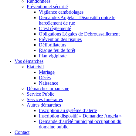
Randonnées
Prévention et sécurité
Vigilance cambriolages
Demandez Angela – Dispositif contre le
harcèlement de rue
C’est règlementé
Obligations Légales de Débroussaillement
Prévention des risques
Défibrillateurs
Risque feu de forêt
Plan vigipirate
Vos démarches
État civil
Mariage
Décès
Naissance
Démarches urbanisme
Service Public
Services funéraires
Autres démarches
Inscription au système d’alerte
Inscription dispositif « Demandez Angela »
Demande d’arrêté municipal occupation du
domaine public.
Contact