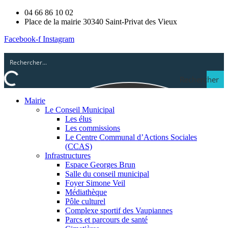
04 66 86 10 02
Place de la mairie 30340 Saint-Privat des Vieux
Facebook-f
Instagram
Rechercher
Mairie
Le Conseil Municipal
Les élus
Les commissions
Le Centre Communal d’Actions Sociales
(CCAS)
Infrastructures
Espace Georges Brun
Salle du conseil municipal
Foyer Simone Veil
Médiathèque
Pôle culturel
Complexe sportif des Vaupiannes
Parcs et parcours de santé