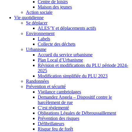
Centre de loisirs
Maison des jeunes
Action sociale
Vie quotidienne
Se déplacer
ALES’Y et déplacements actifs
Environnement
Labels
Collecte des déchets
Urbanisme
Accueil du service urbanisme
Plan Local d’Urbanisme
Révision et modifications du PLU période 2024-
2025
Modification simplifiée du PLU 2023
Randonnées
Prévention et sécurité
Vigilance cambriolages
Demandez Angela – Dispositif contre le
harcèlement de rue
C’est règlementé
Obligations Légales de Débroussaillement
Prévention des risques
Défibrillateurs
Risque feu de forêt