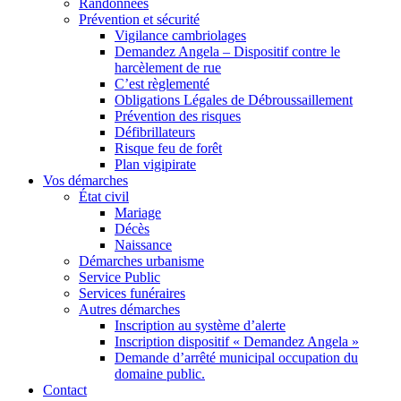
Randonnées
Prévention et sécurité
Vigilance cambriolages
Demandez Angela – Dispositif contre le
harcèlement de rue
C’est règlementé
Obligations Légales de Débroussaillement
Prévention des risques
Défibrillateurs
Risque feu de forêt
Plan vigipirate
Vos démarches
État civil
Mariage
Décès
Naissance
Démarches urbanisme
Service Public
Services funéraires
Autres démarches
Inscription au système d’alerte
Inscription dispositif « Demandez Angela »
Demande d’arrêté municipal occupation du
domaine public.
Contact