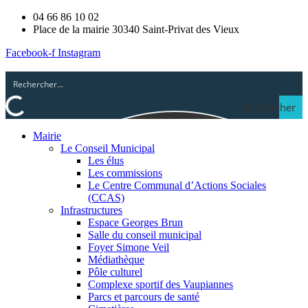
04 66 86 10 02
Place de la mairie 30340 Saint-Privat des Vieux
Facebook-f
Instagram
Rechercher
Mairie
Le Conseil Municipal
Les élus
Les commissions
Le Centre Communal d’Actions Sociales
(CCAS)
Infrastructures
Espace Georges Brun
Salle du conseil municipal
Foyer Simone Veil
Médiathèque
Pôle culturel
Complexe sportif des Vaupiannes
Parcs et parcours de santé