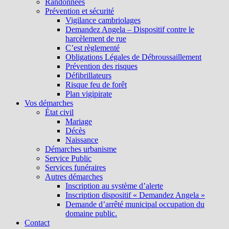
Randonnées
Prévention et sécurité
Vigilance cambriolages
Demandez Angela – Dispositif contre le
harcèlement de rue
C’est règlementé
Obligations Légales de Débroussaillement
Prévention des risques
Défibrillateurs
Risque feu de forêt
Plan vigipirate
Vos démarches
État civil
Mariage
Décès
Naissance
Démarches urbanisme
Service Public
Services funéraires
Autres démarches
Inscription au système d’alerte
Inscription dispositif « Demandez Angela »
Demande d’arrêté municipal occupation du
domaine public.
Contact