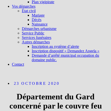
Plan vigipirate
Vos démarches
État civil
Mariage
Décès
Naissance
Démarches urbanisme
Service Public
Services funéraires
Autres démarches
Inscription au système d’alerte
Inscription dispositif « Demandez Angela »
Demande d’arrêté municipal occupation du
domaine public.
Contact
23 OCTOBRE 2020
Département du Gard
concerné par le couvre feu