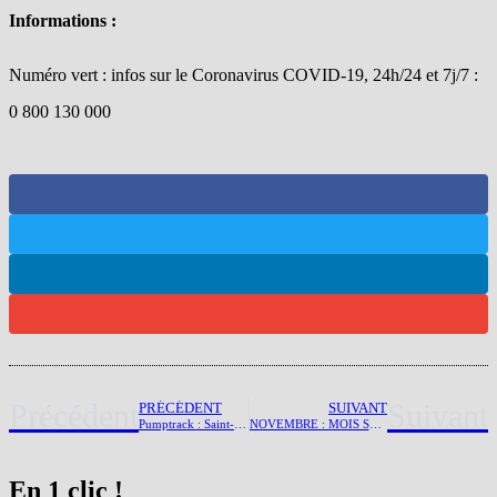
Informations :
Numéro vert : infos sur le Coronavirus COVID-19, 24h/24 et 7j/7 :
0 800 130 000
Précédent
Suivant
PRÉCÉDENT
SUIVANT
Pumptrack : Saint-Privat des Vieux en piste pour la création d’un circuit sur la commune
NOVEMBRE : MOIS SANS TABAC
En 1 clic !