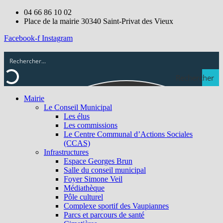
04 66 86 10 02
Place de la mairie 30340 Saint-Privat des Vieux
Facebook-f
Instagram
Rechercher
Mairie
Le Conseil Municipal
Les élus
Les commissions
Le Centre Communal d’Actions Sociales
(CCAS)
Infrastructures
Espace Georges Brun
Salle du conseil municipal
Foyer Simone Veil
Médiathèque
Pôle culturel
Complexe sportif des Vaupiannes
Parcs et parcours de santé