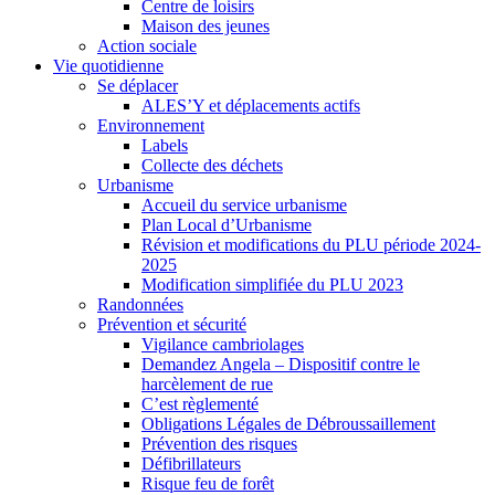
Centre de loisirs
Maison des jeunes
Action sociale
Vie quotidienne
Se déplacer
ALES’Y et déplacements actifs
Environnement
Labels
Collecte des déchets
Urbanisme
Accueil du service urbanisme
Plan Local d’Urbanisme
Révision et modifications du PLU période 2024-
2025
Modification simplifiée du PLU 2023
Randonnées
Prévention et sécurité
Vigilance cambriolages
Demandez Angela – Dispositif contre le
harcèlement de rue
C’est règlementé
Obligations Légales de Débroussaillement
Prévention des risques
Défibrillateurs
Risque feu de forêt