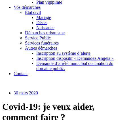
Plan vigipirate
Vos démarches
État civil
Mariage
Décès
Naissance
Démarches urbanisme
Service Public
Services funéraires
Autres démarches
Inscription au système d’alerte
Inscription dispositif « Demandez Angela »
Demande d’arrêté municipal occupation du
domaine public.
Contact
30 mars 2020
Covid-19: je veux aider,
comment faire ?