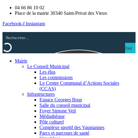
04 66 86 10 02
Place de la mairie 30340 Saint-Privat des Vieux
Facebook-f
Instagram
Rechercher
Mairie
Le Conseil Municipal
Les élus
Les commissions
Le Centre Communal d’Actions Sociales
(CCAS)
Infrastructures
Espace Georges Brun
Salle du conseil municipal
Foyer Simone Veil
Médiathèque
Pôle culturel
Complexe sportif des Vaupiannes
Parcs et parcours de santé