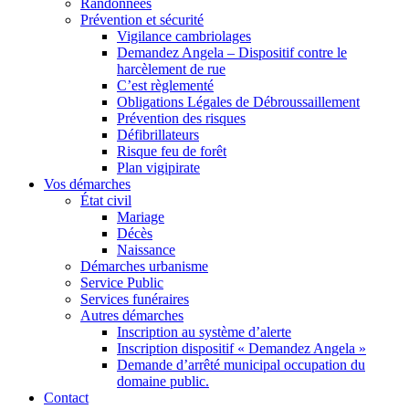
Randonnées
Prévention et sécurité
Vigilance cambriolages
Demandez Angela – Dispositif contre le
harcèlement de rue
C’est règlementé
Obligations Légales de Débroussaillement
Prévention des risques
Défibrillateurs
Risque feu de forêt
Plan vigipirate
Vos démarches
État civil
Mariage
Décès
Naissance
Démarches urbanisme
Service Public
Services funéraires
Autres démarches
Inscription au système d’alerte
Inscription dispositif « Demandez Angela »
Demande d’arrêté municipal occupation du
domaine public.
Contact