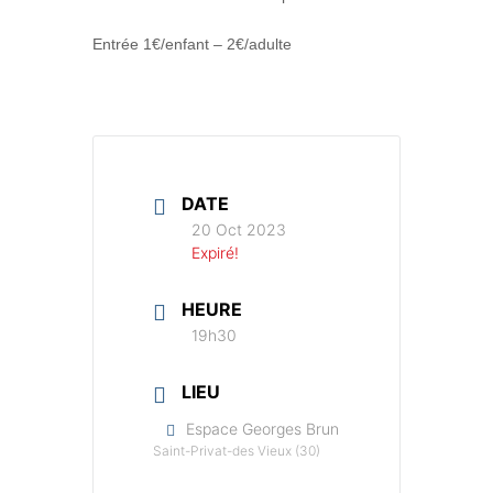
Entrée 1€/enfant – 2€/adulte
DATE
20 Oct 2023
Expiré!
HEURE
19h30
LIEU
Espace Georges Brun
Saint-Privat-des Vieux (30)