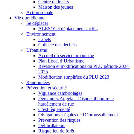
Centre de loisirs
Maison des jeunes
Action sociale
Vie quotidienne
Se déplacer
ALES’Y et déplacements actifs
Environnement
Labels
Collecte des déchets
Urbanisme
Accueil du service urbanisme
Plan Local d’Urbanisme
Révision et modifications du PLU période 2024-
2025
Modification simplifiée du PLU 2023
Randonnées
Prévention et sécurité
Vigilance cambriolages
Demandez Angela – Dispositif contre le
harcèlement de rue
C’est règlementé
Obligations Légales de Débroussaillement
Prévention des risques
Défibrillateurs
Risque feu de forêt