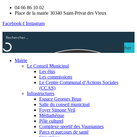
04 66 86 10 02
Place de la mairie 30340 Saint-Privat des Vieux
Facebook-f
Instagram
Rechercher
Mairie
Le Conseil Municipal
Les élus
Les commissions
Le Centre Communal d’Actions Sociales
(CCAS)
Infrastructures
Espace Georges Brun
Salle du conseil municipal
Foyer Simone Veil
Médiathèque
Pôle culturel
Complexe sportif des Vaupiannes
Parcs et parcours de santé