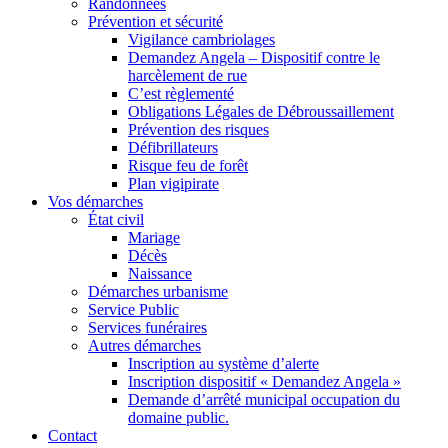
Randonnées
Prévention et sécurité
Vigilance cambriolages
Demandez Angela – Dispositif contre le
harcèlement de rue
C’est règlementé
Obligations Légales de Débroussaillement
Prévention des risques
Défibrillateurs
Risque feu de forêt
Plan vigipirate
Vos démarches
État civil
Mariage
Décès
Naissance
Démarches urbanisme
Service Public
Services funéraires
Autres démarches
Inscription au système d’alerte
Inscription dispositif « Demandez Angela »
Demande d’arrêté municipal occupation du
domaine public.
Contact