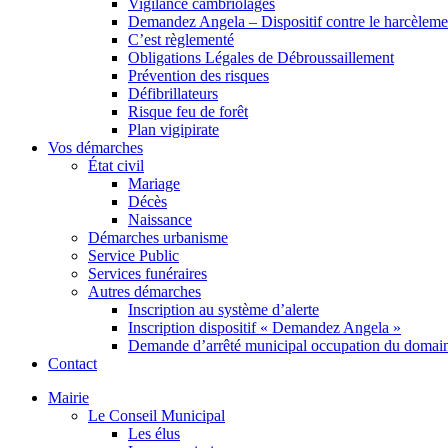
Vigilance cambriolages
Demandez Angela – Dispositif contre le harcèleme
C’est règlementé
Obligations Légales de Débroussaillement
Prévention des risques
Défibrillateurs
Risque feu de forêt
Plan vigipirate
Vos démarches
État civil
Mariage
Décès
Naissance
Démarches urbanisme
Service Public
Services funéraires
Autres démarches
Inscription au système d’alerte
Inscription dispositif « Demandez Angela »
Demande d’arrêté municipal occupation du domain
Contact
Mairie
Le Conseil Municipal
Les élus