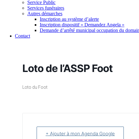
Service Public
Services funéraires
Autres démarches
Inscription au système d’alerte
Inscription dispositif « Demandez Angela »
Demande d’arrêté municipal occupation du domain
Contact
Loto de l’ASSP Foot
Loto du Foot
+ Ajouter à mon Agenda Google