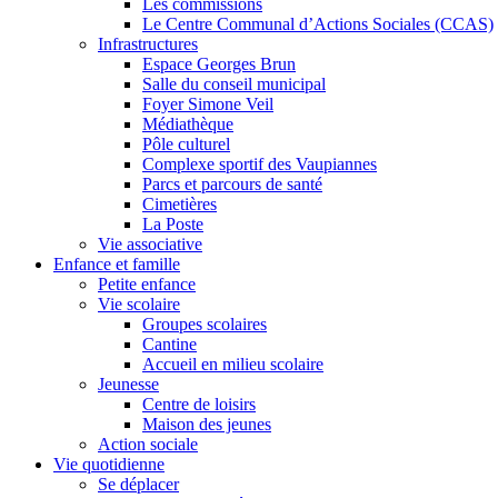
Les commissions
Le Centre Communal d’Actions Sociales (CCAS)
Infrastructures
Espace Georges Brun
Salle du conseil municipal
Foyer Simone Veil
Médiathèque
Pôle culturel
Complexe sportif des Vaupiannes
Parcs et parcours de santé
Cimetières
La Poste
Vie associative
Enfance et famille
Petite enfance
Vie scolaire
Groupes scolaires
Cantine
Accueil en milieu scolaire
Jeunesse
Centre de loisirs
Maison des jeunes
Action sociale
Vie quotidienne
Se déplacer