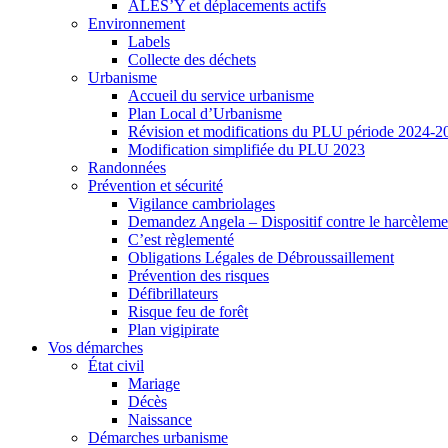
ALES’Y et déplacements actifs
Environnement
Labels
Collecte des déchets
Urbanisme
Accueil du service urbanisme
Plan Local d’Urbanisme
Révision et modifications du PLU période 2024-2
Modification simplifiée du PLU 2023
Randonnées
Prévention et sécurité
Vigilance cambriolages
Demandez Angela – Dispositif contre le harcèleme
C’est règlementé
Obligations Légales de Débroussaillement
Prévention des risques
Défibrillateurs
Risque feu de forêt
Plan vigipirate
Vos démarches
État civil
Mariage
Décès
Naissance
Démarches urbanisme