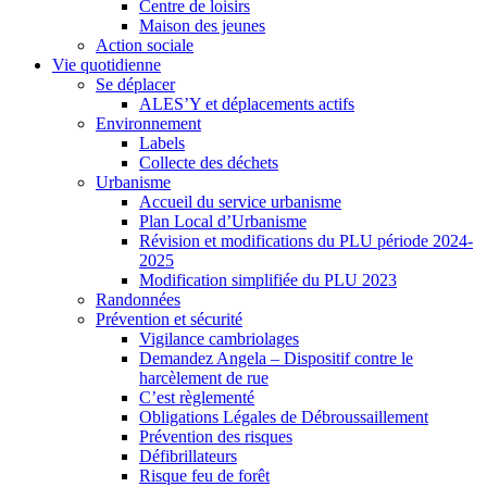
Centre de loisirs
Maison des jeunes
Action sociale
Vie quotidienne
Se déplacer
ALES’Y et déplacements actifs
Environnement
Labels
Collecte des déchets
Urbanisme
Accueil du service urbanisme
Plan Local d’Urbanisme
Révision et modifications du PLU période 2024-
2025
Modification simplifiée du PLU 2023
Randonnées
Prévention et sécurité
Vigilance cambriolages
Demandez Angela – Dispositif contre le
harcèlement de rue
C’est règlementé
Obligations Légales de Débroussaillement
Prévention des risques
Défibrillateurs
Risque feu de forêt