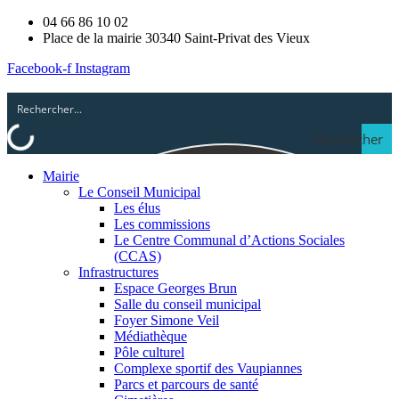
04 66 86 10 02
Place de la mairie 30340 Saint-Privat des Vieux
Facebook-f
Instagram
Rechercher
Mairie
Le Conseil Municipal
Les élus
Les commissions
Le Centre Communal d’Actions Sociales
(CCAS)
Infrastructures
Espace Georges Brun
Salle du conseil municipal
Foyer Simone Veil
Médiathèque
Pôle culturel
Complexe sportif des Vaupiannes
Parcs et parcours de santé