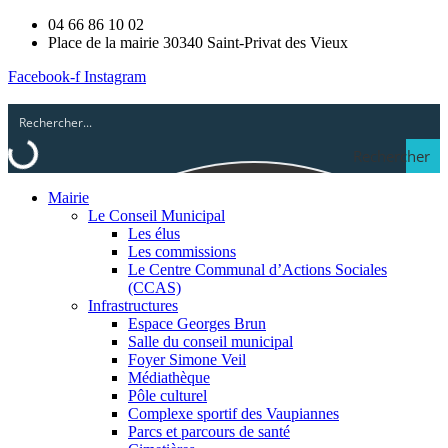
04 66 86 10 02
Place de la mairie 30340 Saint-Privat des Vieux
Facebook-f
Instagram
Rechercher
Mairie
Le Conseil Municipal
Les élus
Les commissions
Le Centre Communal d’Actions Sociales
(CCAS)
Infrastructures
Espace Georges Brun
Salle du conseil municipal
Foyer Simone Veil
Médiathèque
Pôle culturel
Complexe sportif des Vaupiannes
Parcs et parcours de santé