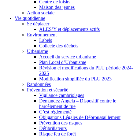
Centre de loisirs
Maison des jeunes
Action sociale
Vie quotidienne
Se déplacer
ALES’Y et déplacements actifs
Environnement
Labels
Collecte des déchets
Urbanisme
Accueil du service urbanisme
Plan Local d’Urbanisme
Révision et modifications du PLU période 2024-
2025
Modification simplifiée du PLU 2023
Randonnées
Prévention et sécurité
Vigilance cambriolages
Demandez Angela – Dispositif contre le
harcèlement de rue
C’est règlementé
Obligations Légales de Débroussaillement
Prévention des risques
Défibrillateurs
Risque feu de forêt