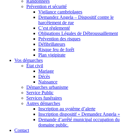
Randonnées
Prévention et sécurité
Vigilance cambriolages
Demandez Angela – Dispositif contre le
harcèlement de rue
C’est règlementé
Obligations Légales de Débroussaillement
Prévention des risques
Défibrillateurs
Risque feu de forêt
Plan vigipirate
Vos démarches
État civil
Mariage
Décès
Naissance
Démarches urbanisme
Service Public
Services funéraires
Autres démarches
Inscription au système d’alerte
Inscription dispositif « Demandez Angela »
Demande d’arrêté municipal occupation du
domaine public.
Contact