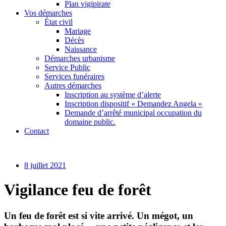
Plan vigipirate
Vos démarches
État civil
Mariage
Décès
Naissance
Démarches urbanisme
Service Public
Services funéraires
Autres démarches
Inscription au système d’alerte
Inscription dispositif « Demandez Angela »
Demande d’arrêté municipal occupation du
domaine public.
Contact
8 juillet 2021
Vigilance feu de forêt
Un feu de forêt est si vite arrivé. Un mégot, un