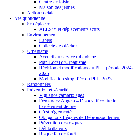
Centre de loisirs
Maison des jeunes
Action sociale
Vie quotidienne
Se déplacer
ALES’Y et déplacements actifs
Environnement
Labels
Collecte des déchets
Urbanisme
Accueil du service urbanisme
Plan Local d’Urbanisme
Révision et modifications du PLU période 2024-
2025
Modification simplifiée du PLU 2023
Randonnées
Prévention et sécurité
Vigilance cambriolages
Demandez Angela – Dispositif contre le
harcèlement de rue
C’est règlementé
Obligations Légales de Débroussaillement
Prévention des risques
Défibrillateurs
Risque feu de forêt