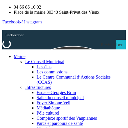
04 66 86 10 02
Place de la mairie 30340 Saint-Privat des Vieux
Facebook-f
Instagram
Rechercher
Mairie
Le Conseil Municipal
Les élus
Les commissions
Le Centre Communal d’Actions Sociales
(CCAS)
Infrastructures
Espace Georges Brun
Salle du conseil municipal
Foyer Simone Veil
Médiathèque
Pôle culturel
Complexe sportif des Vaupiannes
Parcs et parcours de santé