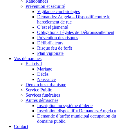
Randonnées
Prévention et sécurité
Vigilance cambriolages
Demandez Angela – Dispositif contre le
harcèlement de rue
C’est règlementé
Obligations Légales de Débroussaillement
Prévention des risques
Défibrillateurs
Risque feu de forêt
Plan vigipirate
Vos démarches
État civil
Mariage
Décès
Naissance
Démarches urbanisme
Service Public
Services funéraires
Autres démarches
Inscription au système d’alerte
Inscription dispositif « Demandez Angela »
Demande d’arrêté municipal occupation du
domaine public.
Contact