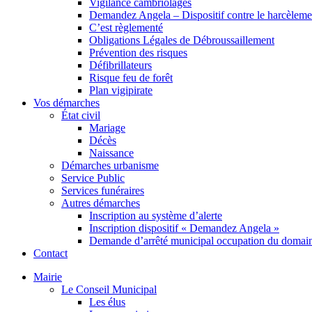
Vigilance cambriolages
Demandez Angela – Dispositif contre le harcèleme
C’est règlementé
Obligations Légales de Débroussaillement
Prévention des risques
Défibrillateurs
Risque feu de forêt
Plan vigipirate
Vos démarches
État civil
Mariage
Décès
Naissance
Démarches urbanisme
Service Public
Services funéraires
Autres démarches
Inscription au système d’alerte
Inscription dispositif « Demandez Angela »
Demande d’arrêté municipal occupation du domain
Contact
Mairie
Le Conseil Municipal
Les élus