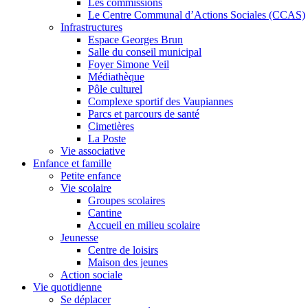
Les commissions
Le Centre Communal d’Actions Sociales (CCAS)
Infrastructures
Espace Georges Brun
Salle du conseil municipal
Foyer Simone Veil
Médiathèque
Pôle culturel
Complexe sportif des Vaupiannes
Parcs et parcours de santé
Cimetières
La Poste
Vie associative
Enfance et famille
Petite enfance
Vie scolaire
Groupes scolaires
Cantine
Accueil en milieu scolaire
Jeunesse
Centre de loisirs
Maison des jeunes
Action sociale
Vie quotidienne
Se déplacer