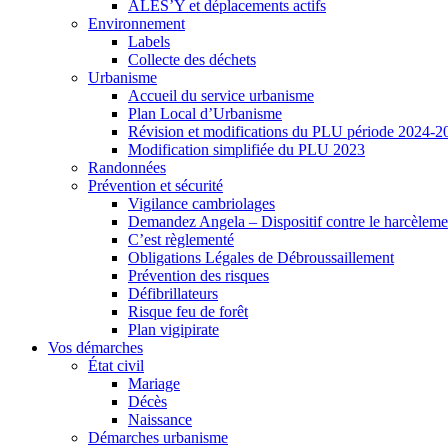
ALES’Y et déplacements actifs
Environnement
Labels
Collecte des déchets
Urbanisme
Accueil du service urbanisme
Plan Local d’Urbanisme
Révision et modifications du PLU période 2024-2
Modification simplifiée du PLU 2023
Randonnées
Prévention et sécurité
Vigilance cambriolages
Demandez Angela – Dispositif contre le harcèleme
C’est règlementé
Obligations Légales de Débroussaillement
Prévention des risques
Défibrillateurs
Risque feu de forêt
Plan vigipirate
Vos démarches
État civil
Mariage
Décès
Naissance
Démarches urbanisme