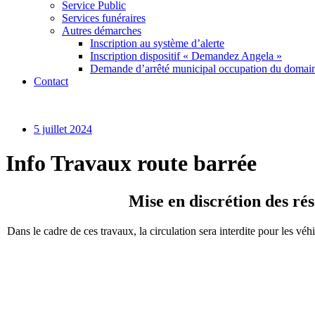
Service Public
Services funéraires
Autres démarches
Inscription au système d’alerte
Inscription dispositif « Demandez Angela »
Demande d’arrêté municipal occupation du domain
Contact
5 juillet 2024
Info Travaux route barrée
Mise en discrétion des rés
Dans le cadre de ces travaux, la circulation sera interdite pour les véh