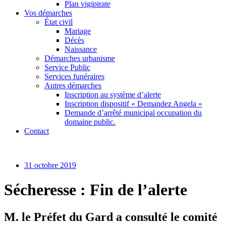
Plan vigipirate
Vos démarches
État civil
Mariage
Décès
Naissance
Démarches urbanisme
Service Public
Services funéraires
Autres démarches
Inscription au système d’alerte
Inscription dispositif « Demandez Angela »
Demande d’arrêté municipal occupation du
domaine public.
Contact
31 octobre 2019
Sécheresse : Fin de l’alerte
M. le Préfet du Gard a consulté le comité