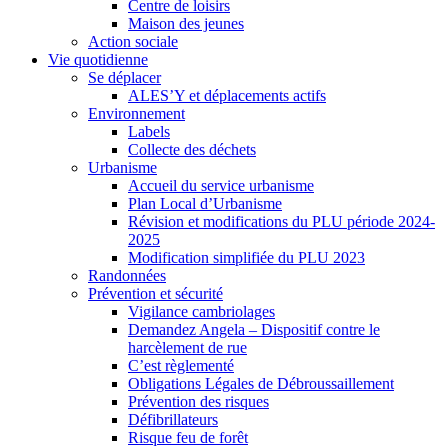
Centre de loisirs
Maison des jeunes
Action sociale
Vie quotidienne
Se déplacer
ALES’Y et déplacements actifs
Environnement
Labels
Collecte des déchets
Urbanisme
Accueil du service urbanisme
Plan Local d’Urbanisme
Révision et modifications du PLU période 2024-
2025
Modification simplifiée du PLU 2023
Randonnées
Prévention et sécurité
Vigilance cambriolages
Demandez Angela – Dispositif contre le
harcèlement de rue
C’est règlementé
Obligations Légales de Débroussaillement
Prévention des risques
Défibrillateurs
Risque feu de forêt