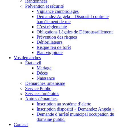
Randonnées
Prévention et sécurité
Vigilance cambriolages
Demandez Angela – Dispositif contre le
harcèlement de rue
C’est règlementé
Obligations Légales de Débroussaillement
Prévention des risques
Défibrillateurs
Risque feu de forêt
Plan vigipirate
Vos démarches
État civil
Mariage
Décès
Naissance
Démarches urbanisme
Service Public
Services funéraires
Autres démarches
Inscription au système d’alerte
Inscription dispositif « Demandez Angela »
Demande d’arrêté municipal occupation du
domaine public.
Contact