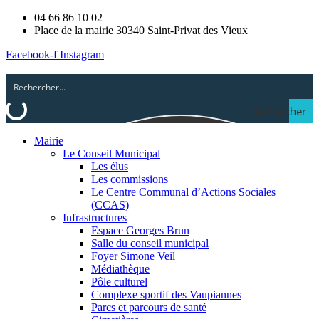
04 66 86 10 02
Place de la mairie 30340 Saint-Privat des Vieux
Facebook-f
Instagram
Rechercher
Mairie
Le Conseil Municipal
Les élus
Les commissions
Le Centre Communal d’Actions Sociales
(CCAS)
Infrastructures
Espace Georges Brun
Salle du conseil municipal
Foyer Simone Veil
Médiathèque
Pôle culturel
Complexe sportif des Vaupiannes
Parcs et parcours de santé