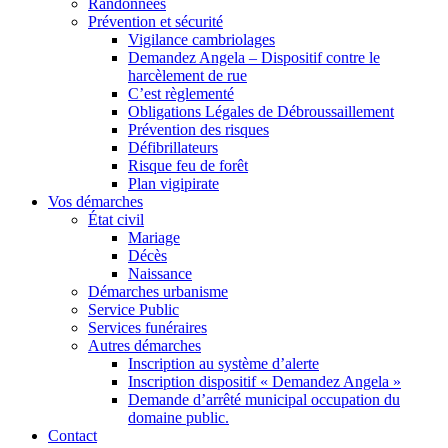
Randonnées
Prévention et sécurité
Vigilance cambriolages
Demandez Angela – Dispositif contre le
harcèlement de rue
C’est règlementé
Obligations Légales de Débroussaillement
Prévention des risques
Défibrillateurs
Risque feu de forêt
Plan vigipirate
Vos démarches
État civil
Mariage
Décès
Naissance
Démarches urbanisme
Service Public
Services funéraires
Autres démarches
Inscription au système d’alerte
Inscription dispositif « Demandez Angela »
Demande d’arrêté municipal occupation du
domaine public.
Contact