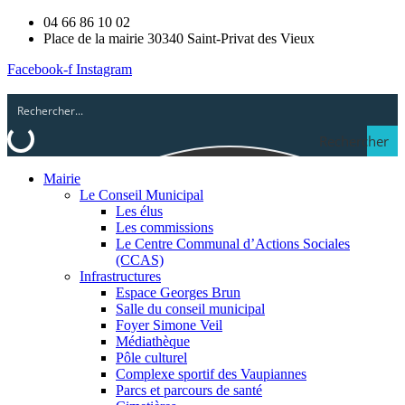
04 66 86 10 02
Place de la mairie 30340 Saint-Privat des Vieux
Facebook-f
Instagram
Rechercher
Mairie
Le Conseil Municipal
Les élus
Les commissions
Le Centre Communal d’Actions Sociales
(CCAS)
Infrastructures
Espace Georges Brun
Salle du conseil municipal
Foyer Simone Veil
Médiathèque
Pôle culturel
Complexe sportif des Vaupiannes
Parcs et parcours de santé