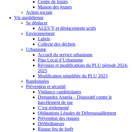
Centre de loisirs
Maison des jeunes
Action sociale
Vie quotidienne
Se déplacer
ALES’Y et déplacements actifs
Environnement
Labels
Collecte des déchets
Urbanisme
Accueil du service urbanisme
Plan Local d’Urbanisme
Révision et modifications du PLU période 2024-
2025
Modification simplifiée du PLU 2023
Randonnées
Prévention et sécurité
Vigilance cambriolages
Demandez Angela – Dispositif contre le
harcèlement de rue
C’est règlementé
Obligations Légales de Débroussaillement
Prévention des risques
Défibrillateurs
Risque feu de forêt