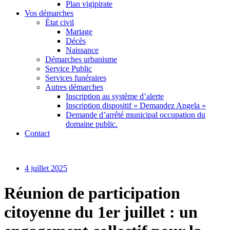
Plan vigipirate
Vos démarches
État civil
Mariage
Décès
Naissance
Démarches urbanisme
Service Public
Services funéraires
Autres démarches
Inscription au système d’alerte
Inscription dispositif « Demandez Angela »
Demande d’arrêté municipal occupation du
domaine public.
Contact
4 juillet 2025
Réunion de participation
citoyenne du 1er juillet : un