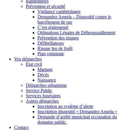
Randonnées
Prévention et sécurité
Vigilance cambriolages
Demandez Angela – Dispositif contre le
harcèlement de rue
C’est règlementé
Obligations Légales de Débroussaillement
Prévention des risques
Défibrillateurs
Risque feu de forêt
Plan vigipirate
Vos démarches
État civil
Mariage
Décès
Naissance
Démarches urbanisme
Service Public
Services funéraires
Autres démarches
Inscription au système d’alerte
Inscription dispositif « Demandez Angela »
Demande d’arrêté municipal occupation du
domaine public.
Contact