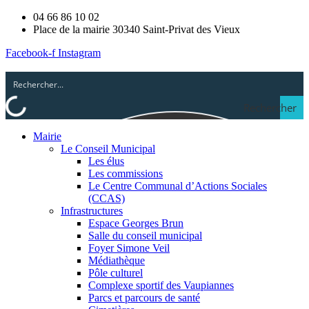
04 66 86 10 02
Place de la mairie 30340 Saint-Privat des Vieux
Facebook-f
Instagram
Rechercher
Mairie
Le Conseil Municipal
Les élus
Les commissions
Le Centre Communal d’Actions Sociales
(CCAS)
Infrastructures
Espace Georges Brun
Salle du conseil municipal
Foyer Simone Veil
Médiathèque
Pôle culturel
Complexe sportif des Vaupiannes
Parcs et parcours de santé