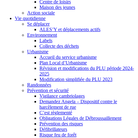
Centre de loisirs
Maison des jeunes
Action sociale
Vie quotidienne
Se déplacer
ALES’Y et déplacements actifs
Environnement
Labels
Collecte des déchets
Urbanisme
Accueil du service urbanisme
Plan Local d’Urbanisme
Révision et modifications du PLU période 2024-
2025
Modification simplifiée du PLU 2023
Randonnées
Prévention et sécurité
Vigilance cambriolages
Demandez Angela – Dispositif contre le
harcèlement de rue
C’est règlementé
Obligations Légales de Débroussaillement
Prévention des risques
Défibrillateurs
Risque feu de forêt