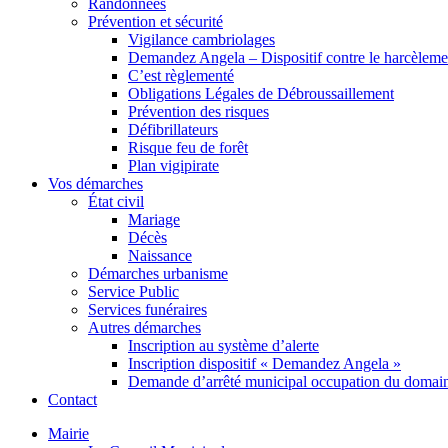
Randonnées
Prévention et sécurité
Vigilance cambriolages
Demandez Angela – Dispositif contre le harcèleme
C’est règlementé
Obligations Légales de Débroussaillement
Prévention des risques
Défibrillateurs
Risque feu de forêt
Plan vigipirate
Vos démarches
État civil
Mariage
Décès
Naissance
Démarches urbanisme
Service Public
Services funéraires
Autres démarches
Inscription au système d’alerte
Inscription dispositif « Demandez Angela »
Demande d’arrêté municipal occupation du domain
Contact
Mairie