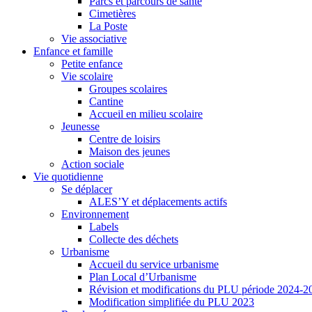
Parcs et parcours de santé
Cimetières
La Poste
Vie associative
Enfance et famille
Petite enfance
Vie scolaire
Groupes scolaires
Cantine
Accueil en milieu scolaire
Jeunesse
Centre de loisirs
Maison des jeunes
Action sociale
Vie quotidienne
Se déplacer
ALES’Y et déplacements actifs
Environnement
Labels
Collecte des déchets
Urbanisme
Accueil du service urbanisme
Plan Local d’Urbanisme
Révision et modifications du PLU période 2024-2
Modification simplifiée du PLU 2023