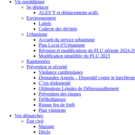
Vie quotidienne
Se déplacer
ALES’Y et déplacements actifs
Environnement
Labels
Collecte des déchets
Urbanisme
Accueil du service urbanisme
Plan Local d’Urbanisme
Révision et modifications du PLU période 2024-2
Modification simplifiée du PLU 2023
Randonnées
Prévention et sécurité
Vigilance cambriolages
Demandez Angela – Dispositif contre le harcèleme
C’est règlementé
Obligations Légales de Débroussaillement
Prévention des risques
Défibrillateurs
Risque feu de forêt
Plan vigipirate
Vos démarches
État civil
Mariage
Décès