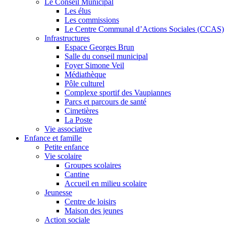
Le Conseil Municipal
Les élus
Les commissions
Le Centre Communal d’Actions Sociales (CCAS)
Infrastructures
Espace Georges Brun
Salle du conseil municipal
Foyer Simone Veil
Médiathèque
Pôle culturel
Complexe sportif des Vaupiannes
Parcs et parcours de santé
Cimetières
La Poste
Vie associative
Enfance et famille
Petite enfance
Vie scolaire
Groupes scolaires
Cantine
Accueil en milieu scolaire
Jeunesse
Centre de loisirs
Maison des jeunes
Action sociale