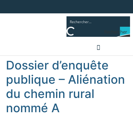
principal
Rechercher
Dossier d’enquête
ENFANCE ET FAMILLE
publique – Aliénation
du chemin rural
nommé A