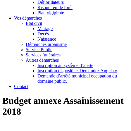
Défibrillateurs
Risque feu de forêt
Plan vigipirate
Vos démarches
État civil
Mariage
Décès
Naissance
Démarches urbanisme
Service Public
Services funéraires
Autres démarches
Inscription au système d’alerte
Inscription dispositif « Demandez Angela »
Demande d’arrêté municipal occupation du
domaine public.
Contact
Budget annexe Assainissement
2018