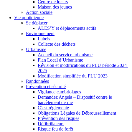
Centre de loisirs
Maison des jeunes
Action sociale
Vie quotidienne
Se déplacer
ALES’Y et déplacements actifs
Environnement
Labels
Collecte des déchets
Urbanisme
Accueil du service urbanisme
Plan Local d’Urbanisme
Révision et modifications du PLU période 2024-
2025
Modification simplifiée du PLU 2023
Randonnées
Prévention et sécurité
Vigilance cambriolages
Demandez Angela – Dispositif contre le
harcèlement de rue
C’est règlementé
Obligations Légales de Débroussaillement
Prévention des risques
Défibrillateurs
Risque feu de forêt