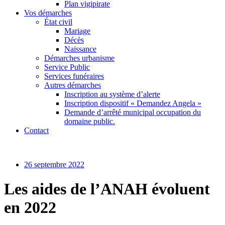
Plan vigipirate
Vos démarches
État civil
Mariage
Décès
Naissance
Démarches urbanisme
Service Public
Services funéraires
Autres démarches
Inscription au système d’alerte
Inscription dispositif « Demandez Angela »
Demande d’arrêté municipal occupation du
domaine public.
Contact
26 septembre 2022
Les aides de l’ANAH évoluent
en 2022