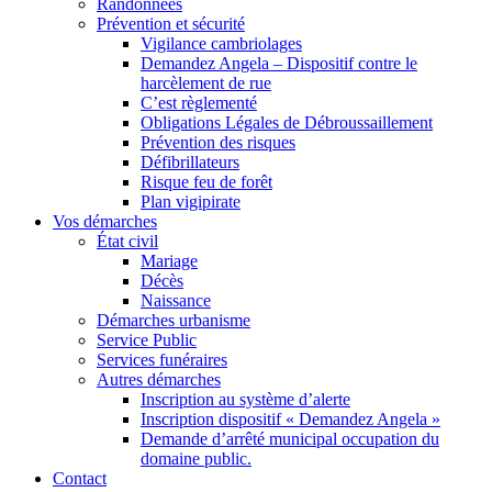
Randonnées
Prévention et sécurité
Vigilance cambriolages
Demandez Angela – Dispositif contre le
harcèlement de rue
C’est règlementé
Obligations Légales de Débroussaillement
Prévention des risques
Défibrillateurs
Risque feu de forêt
Plan vigipirate
Vos démarches
État civil
Mariage
Décès
Naissance
Démarches urbanisme
Service Public
Services funéraires
Autres démarches
Inscription au système d’alerte
Inscription dispositif « Demandez Angela »
Demande d’arrêté municipal occupation du
domaine public.
Contact