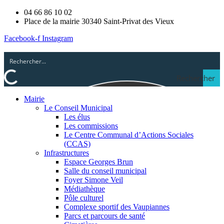
04 66 86 10 02
Place de la mairie 30340 Saint-Privat des Vieux
Facebook-f
Instagram
Rechercher
Mairie
Le Conseil Municipal
Les élus
Les commissions
Le Centre Communal d’Actions Sociales
(CCAS)
Infrastructures
Espace Georges Brun
Salle du conseil municipal
Foyer Simone Veil
Médiathèque
Pôle culturel
Complexe sportif des Vaupiannes
Parcs et parcours de santé