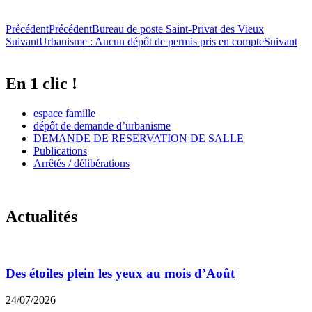
Précédent
Précédent
Bureau de poste Saint-Privat des Vieux
Suivant
Urbanisme : Aucun dépôt de permis pris en compte
Suivant
En 1 clic !
espace famille
dépôt de demande d’urbanisme
DEMANDE DE RESERVATION DE SALLE
Publications
Arrêtés / délibérations
Actualités
Des étoiles plein les yeux au mois d’Août
24/07/2026