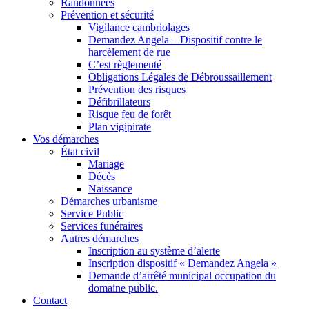
Randonnées
Prévention et sécurité
Vigilance cambriolages
Demandez Angela – Dispositif contre le
harcèlement de rue
C’est règlementé
Obligations Légales de Débroussaillement
Prévention des risques
Défibrillateurs
Risque feu de forêt
Plan vigipirate
Vos démarches
État civil
Mariage
Décès
Naissance
Démarches urbanisme
Service Public
Services funéraires
Autres démarches
Inscription au système d’alerte
Inscription dispositif « Demandez Angela »
Demande d’arrêté municipal occupation du
domaine public.
Contact