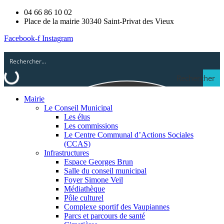
04 66 86 10 02
Place de la mairie 30340 Saint-Privat des Vieux
Facebook-f
Instagram
Rechercher
Mairie
Le Conseil Municipal
Les élus
Les commissions
Le Centre Communal d’Actions Sociales
(CCAS)
Infrastructures
Espace Georges Brun
Salle du conseil municipal
Foyer Simone Veil
Médiathèque
Pôle culturel
Complexe sportif des Vaupiannes
Parcs et parcours de santé