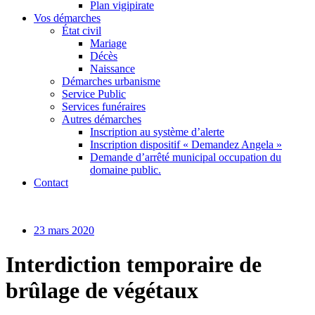
Plan vigipirate
Vos démarches
État civil
Mariage
Décès
Naissance
Démarches urbanisme
Service Public
Services funéraires
Autres démarches
Inscription au système d’alerte
Inscription dispositif « Demandez Angela »
Demande d’arrêté municipal occupation du
domaine public.
Contact
23 mars 2020
Interdiction temporaire de
brûlage de végétaux