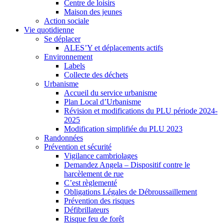
Centre de loisirs
Maison des jeunes
Action sociale
Vie quotidienne
Se déplacer
ALES’Y et déplacements actifs
Environnement
Labels
Collecte des déchets
Urbanisme
Accueil du service urbanisme
Plan Local d’Urbanisme
Révision et modifications du PLU période 2024-
2025
Modification simplifiée du PLU 2023
Randonnées
Prévention et sécurité
Vigilance cambriolages
Demandez Angela – Dispositif contre le
harcèlement de rue
C’est règlementé
Obligations Légales de Débroussaillement
Prévention des risques
Défibrillateurs
Risque feu de forêt