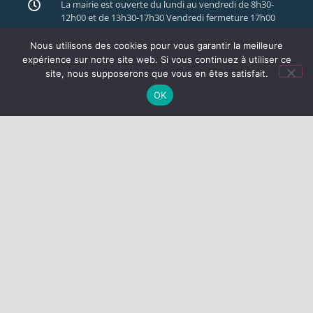
La mairie est ouverte du lundi au vendredi de 8h30-
12h00 et de 13h30-17h30 Vendredi fermeture 17h00
Nous utilisons des cookies pour vous garantir la meilleure
expérience sur notre site web. Si vous continuez à utiliser ce
NEWSLETTER
site, nous supposerons que vous en êtes satisfait.
OK
J'accepte la politique de confidentialité et les
conditions. (
Lien
)
DIVERS
MENTIONS