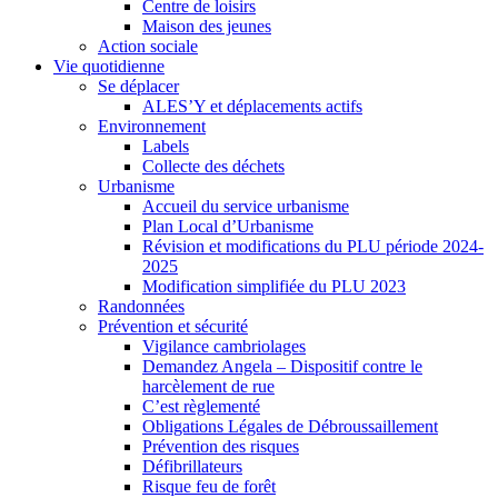
Centre de loisirs
Maison des jeunes
Action sociale
Vie quotidienne
Se déplacer
ALES’Y et déplacements actifs
Environnement
Labels
Collecte des déchets
Urbanisme
Accueil du service urbanisme
Plan Local d’Urbanisme
Révision et modifications du PLU période 2024-
2025
Modification simplifiée du PLU 2023
Randonnées
Prévention et sécurité
Vigilance cambriolages
Demandez Angela – Dispositif contre le
harcèlement de rue
C’est règlementé
Obligations Légales de Débroussaillement
Prévention des risques
Défibrillateurs
Risque feu de forêt