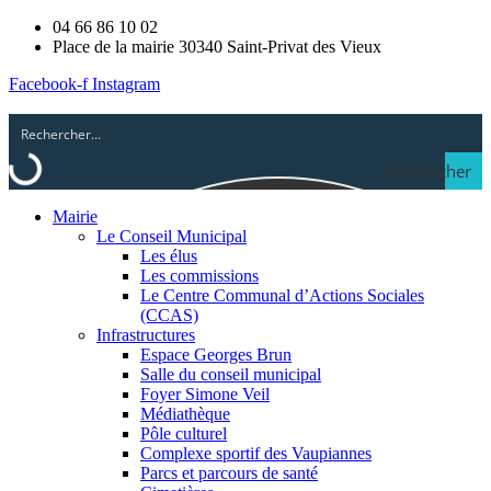
04 66 86 10 02
Place de la mairie 30340 Saint-Privat des Vieux
Facebook-f
Instagram
Rechercher
Mairie
Le Conseil Municipal
Les élus
Les commissions
Le Centre Communal d’Actions Sociales
(CCAS)
Infrastructures
Espace Georges Brun
Salle du conseil municipal
Foyer Simone Veil
Médiathèque
Pôle culturel
Complexe sportif des Vaupiannes
Parcs et parcours de santé