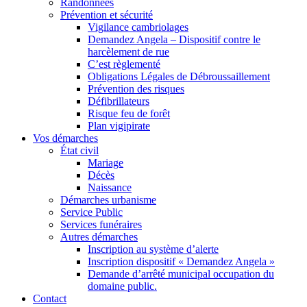
Randonnées
Prévention et sécurité
Vigilance cambriolages
Demandez Angela – Dispositif contre le
harcèlement de rue
C’est règlementé
Obligations Légales de Débroussaillement
Prévention des risques
Défibrillateurs
Risque feu de forêt
Plan vigipirate
Vos démarches
État civil
Mariage
Décès
Naissance
Démarches urbanisme
Service Public
Services funéraires
Autres démarches
Inscription au système d’alerte
Inscription dispositif « Demandez Angela »
Demande d’arrêté municipal occupation du
domaine public.
Contact