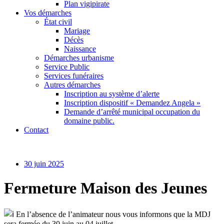
Plan vigipirate
Vos démarches
État civil
Mariage
Décès
Naissance
Démarches urbanisme
Service Public
Services funéraires
Autres démarches
Inscription au système d’alerte
Inscription dispositif « Demandez Angela »
Demande d’arrêté municipal occupation du
domaine public.
Contact
30 juin 2025
Fermeture Maison des Jeunes
En l’absence de l’animateur nous vous informons que la MDJ
sera fermée du 30 juin au 04 juillet.