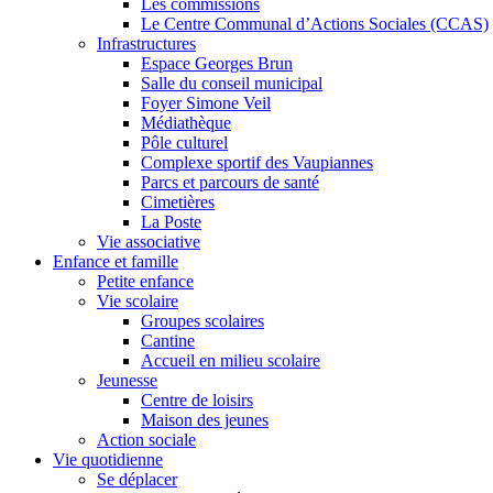
Les commissions
Le Centre Communal d’Actions Sociales (CCAS)
Infrastructures
Espace Georges Brun
Salle du conseil municipal
Foyer Simone Veil
Médiathèque
Pôle culturel
Complexe sportif des Vaupiannes
Parcs et parcours de santé
Cimetières
La Poste
Vie associative
Enfance et famille
Petite enfance
Vie scolaire
Groupes scolaires
Cantine
Accueil en milieu scolaire
Jeunesse
Centre de loisirs
Maison des jeunes
Action sociale
Vie quotidienne
Se déplacer