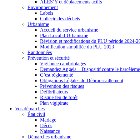
ALES’Y et déplacements actifs
Environnement
Labels
Collecte des déchets
Urbanisme
Accueil du service urbanisme
Plan Local d’Urbanisme
Révision et modifications du PLU période 2024-2
Modification simplifiée du PLU 2023
Randonnées
Prévention et sécurité
Vigilance cambriolages
Demandez Angela – Dispositif contre le harcèleme
C’est règlementé
Obligations Légales de Débroussaillement
Prévention des risques
Défibrillateurs
Risque feu de forêt
Plan vigipirate
Vos démarches
État civil
Mariage
Décès
Naissance
Démarches urbanisme