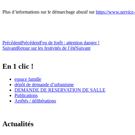
Plus d’informations sur le démarchage abusif sur
https://www.service-
Précédent
Précédent
Feu de forêt : attention danger !
Suivant
Retour sur les festivités de l’été
Suivant
En 1 clic !
espace famille
dépôt de demande d’urbanisme
DEMANDE DE RESERVATION DE SALLE
Publications
Arrêtés / délibérations
Actualités