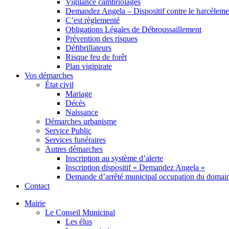
Vigilance cambriolages
Demandez Angela – Dispositif contre le harcèleme
C’est règlementé
Obligations Légales de Débroussaillement
Prévention des risques
Défibrillateurs
Risque feu de forêt
Plan vigipirate
Vos démarches
État civil
Mariage
Décès
Naissance
Démarches urbanisme
Service Public
Services funéraires
Autres démarches
Inscription au système d’alerte
Inscription dispositif « Demandez Angela »
Demande d’arrêté municipal occupation du domain
Contact
Mairie
Le Conseil Municipal
Les élus