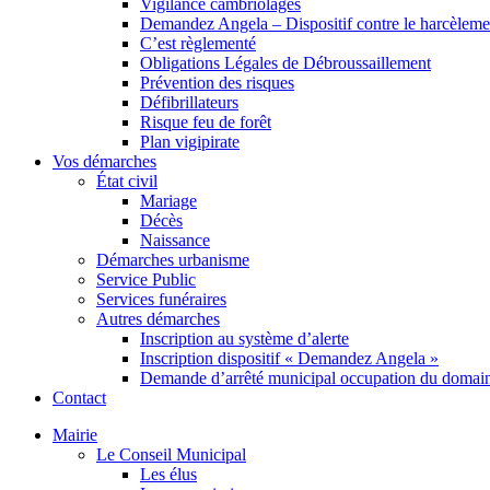
Vigilance cambriolages
Demandez Angela – Dispositif contre le harcèleme
C’est règlementé
Obligations Légales de Débroussaillement
Prévention des risques
Défibrillateurs
Risque feu de forêt
Plan vigipirate
Vos démarches
État civil
Mariage
Décès
Naissance
Démarches urbanisme
Service Public
Services funéraires
Autres démarches
Inscription au système d’alerte
Inscription dispositif « Demandez Angela »
Demande d’arrêté municipal occupation du domain
Contact
Mairie
Le Conseil Municipal
Les élus