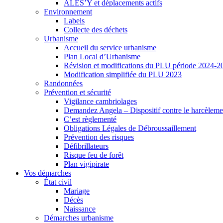
ALES’Y et déplacements actifs
Environnement
Labels
Collecte des déchets
Urbanisme
Accueil du service urbanisme
Plan Local d’Urbanisme
Révision et modifications du PLU période 2024-2
Modification simplifiée du PLU 2023
Randonnées
Prévention et sécurité
Vigilance cambriolages
Demandez Angela – Dispositif contre le harcèleme
C’est règlementé
Obligations Légales de Débroussaillement
Prévention des risques
Défibrillateurs
Risque feu de forêt
Plan vigipirate
Vos démarches
État civil
Mariage
Décès
Naissance
Démarches urbanisme