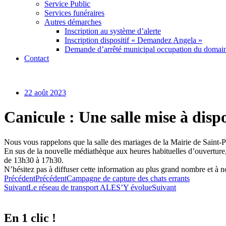
Service Public
Services funéraires
Autres démarches
Inscription au système d’alerte
Inscription dispositif « Demandez Angela »
Demande d’arrêté municipal occupation du domain
Contact
22 août 2023
Canicule : Une salle mise à disp
Nous vous rappelons que la salle des mariages de la Mairie de Saint-Pr
En sus de la nouvelle médiathèque aux heures habituelles d’ouverture, c
de 13h30 à 17h30.
N’hésitez pas à diffuser cette information au plus grand nombre et à nou
Précédent
Précédent
Campagne de capture des chats errants
Suivant
Le réseau de transport ALES’Y évolue
Suivant
En 1 clic !