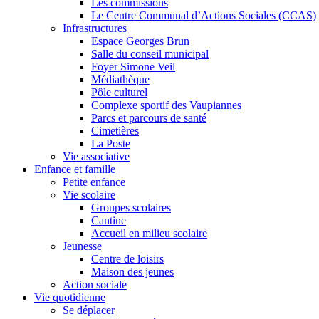
Les commissions
Le Centre Communal d’Actions Sociales (CCAS)
Infrastructures
Espace Georges Brun
Salle du conseil municipal
Foyer Simone Veil
Médiathèque
Pôle culturel
Complexe sportif des Vaupiannes
Parcs et parcours de santé
Cimetières
La Poste
Vie associative
Enfance et famille
Petite enfance
Vie scolaire
Groupes scolaires
Cantine
Accueil en milieu scolaire
Jeunesse
Centre de loisirs
Maison des jeunes
Action sociale
Vie quotidienne
Se déplacer