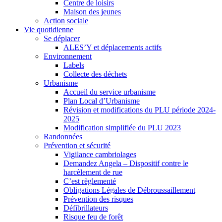
Centre de loisirs
Maison des jeunes
Action sociale
Vie quotidienne
Se déplacer
ALES’Y et déplacements actifs
Environnement
Labels
Collecte des déchets
Urbanisme
Accueil du service urbanisme
Plan Local d’Urbanisme
Révision et modifications du PLU période 2024-
2025
Modification simplifiée du PLU 2023
Randonnées
Prévention et sécurité
Vigilance cambriolages
Demandez Angela – Dispositif contre le
harcèlement de rue
C’est règlementé
Obligations Légales de Débroussaillement
Prévention des risques
Défibrillateurs
Risque feu de forêt