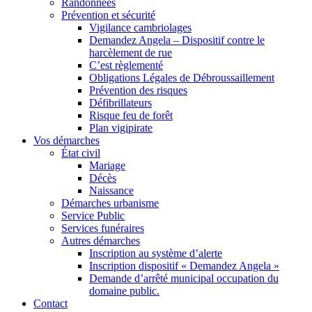
Randonnées
Prévention et sécurité
Vigilance cambriolages
Demandez Angela – Dispositif contre le
harcèlement de rue
C’est règlementé
Obligations Légales de Débroussaillement
Prévention des risques
Défibrillateurs
Risque feu de forêt
Plan vigipirate
Vos démarches
État civil
Mariage
Décès
Naissance
Démarches urbanisme
Service Public
Services funéraires
Autres démarches
Inscription au système d’alerte
Inscription dispositif « Demandez Angela »
Demande d’arrêté municipal occupation du
domaine public.
Contact