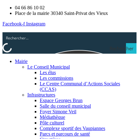
04 66 86 10 02
Place de la mairie 30340 Saint-Privat des Vieux
Facebook-f
Instagram
Rechercher
Mairie
Le Conseil Municipal
Les élus
Les commissions
Le Centre Communal d’Actions Sociales
(CCAS)
Infrastructures
Espace Georges Brun
Salle du conseil municipal
Foyer Simone Veil
Médiathèque
Pôle culturel
Complexe sportif des Vaupiannes
Parcs et parcours de santé