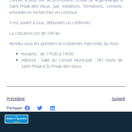
Saint-Privat-des-Vieux, par initiations, formations, conseils,
entraides et recherches en commun.
Il est ouvert à tous, débutants ou confirmés.
La cotisation est de 10€/an.
Rendez-vous les premiers et troisièmes mercredis du mois:
Horaires : de 17h30 à 19h30
Adresse : Salle du Conseil Municipal : 281 route de
Saint-Privat à St-Privat-des-Vieux
Précédent
Suivant
Partager: