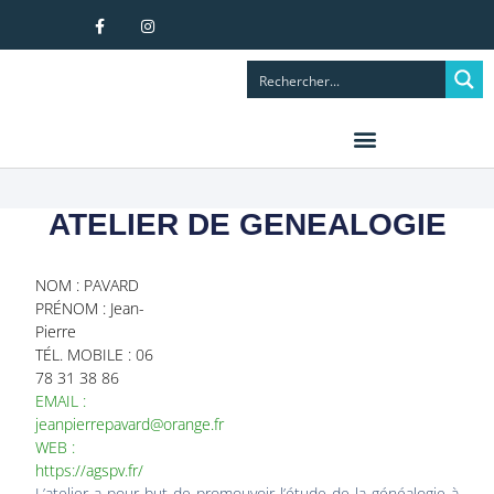
ATELIER DE GENEALOGIE
NOM : PAVARD
PRÉNOM : Jean-
Pierre
TÉL. MOBILE : 06
78 31 38 86
EMAIL :
jeanpierrepavard@orange.fr
WEB :
https://agspv.fr/
L’atelier a pour but de promouvoir l’étude de la généalogie à