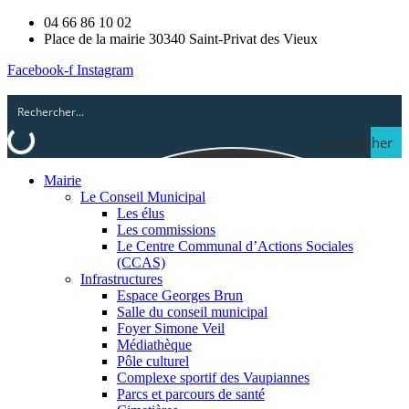
04 66 86 10 02
Place de la mairie 30340 Saint-Privat des Vieux
Facebook-f
Instagram
Rechercher
Mairie
Le Conseil Municipal
Les élus
Les commissions
Le Centre Communal d’Actions Sociales
(CCAS)
Infrastructures
Espace Georges Brun
Salle du conseil municipal
Foyer Simone Veil
Médiathèque
Pôle culturel
Complexe sportif des Vaupiannes
Parcs et parcours de santé