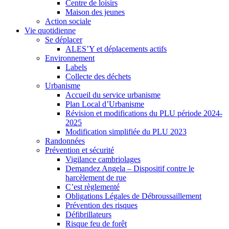
Centre de loisirs
Maison des jeunes
Action sociale
Vie quotidienne
Se déplacer
ALES’Y et déplacements actifs
Environnement
Labels
Collecte des déchets
Urbanisme
Accueil du service urbanisme
Plan Local d’Urbanisme
Révision et modifications du PLU période 2024-
2025
Modification simplifiée du PLU 2023
Randonnées
Prévention et sécurité
Vigilance cambriolages
Demandez Angela – Dispositif contre le
harcèlement de rue
C’est règlementé
Obligations Légales de Débroussaillement
Prévention des risques
Défibrillateurs
Risque feu de forêt