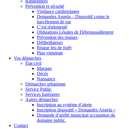
Randonnées
Prévention et sécurité
Vigilance cambriolages
Demandez Angela – Dispositif contre le
harcèlement de rue
C’est règlementé
Obligations Légales de Débroussaillement
Prévention des risques
Défibrillateurs
Risque feu de forêt
Plan vigipirate
Vos démarches
État civil
Mariage
Décès
Naissance
Démarches urbanisme
Service Public
Services funéraires
Autres démarches
Inscription au système d’alerte
Inscription dispositif « Demandez Angela »
Demande d’arrêté municipal occupation du
domaine public.
Contact