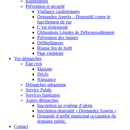
Randonnées
Prévention et sécurité
Vigilance cambriolages
Demandez Angela – Dispositif contre le
harcèlement de rue
C’est règlementé
Obligations Légales de Débroussaillement
Prévention des risques
Défibrillateurs
Risque feu de forêt
Plan vigipirate
Vos démarches
État civil
Mariage
Décès
Naissance
Démarches urbanisme
Service Public
Services funéraires
Autres démarches
Inscription au système d’alerte
Inscription dispositif « Demandez Angela »
Demande d’arrêté municipal occupation du
domaine public.
Contact