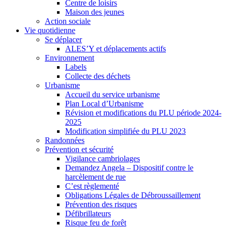
Centre de loisirs
Maison des jeunes
Action sociale
Vie quotidienne
Se déplacer
ALES’Y et déplacements actifs
Environnement
Labels
Collecte des déchets
Urbanisme
Accueil du service urbanisme
Plan Local d’Urbanisme
Révision et modifications du PLU période 2024-
2025
Modification simplifiée du PLU 2023
Randonnées
Prévention et sécurité
Vigilance cambriolages
Demandez Angela – Dispositif contre le
harcèlement de rue
C’est règlementé
Obligations Légales de Débroussaillement
Prévention des risques
Défibrillateurs
Risque feu de forêt