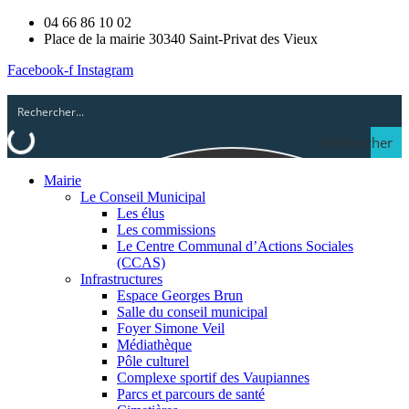
04 66 86 10 02
Place de la mairie 30340 Saint-Privat des Vieux
Facebook-f
Instagram
Rechercher
Mairie
Le Conseil Municipal
Les élus
Les commissions
Le Centre Communal d’Actions Sociales
(CCAS)
Infrastructures
Espace Georges Brun
Salle du conseil municipal
Foyer Simone Veil
Médiathèque
Pôle culturel
Complexe sportif des Vaupiannes
Parcs et parcours de santé