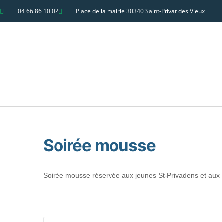
04 66 86 10 02
Place de la mairie 30340 Saint-Privat des Vieux
Soirée mousse
Soirée mousse réservée aux jeunes St-Privadens et aux é