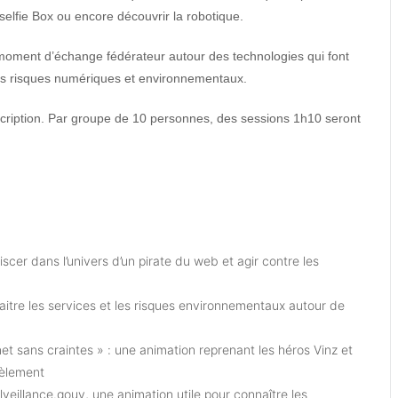
 selfie Box ou encore découvrir la robotique.
n moment d’échange fédérateur autour des technologies qui font
 les risques numériques et environnementaux.
cription. Par groupe de 10 personnes, des sessions 1h10 seront
iscer dans l’univers d’un pirate du web et agir contre les
aitre les services et les risques environnementaux autour de
net sans craintes » : une animation reprenant les héros Vinz et
cèlement
veillance.gouv, une animation utile pour connaître les