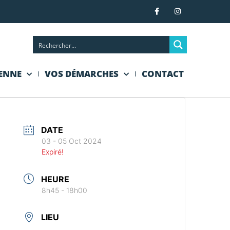
IENNE
VOS DÉMARCHES
CONTACT
DATE
03 - 05 Oct 2024
Expiré!
HEURE
8h45 - 18h00
LIEU