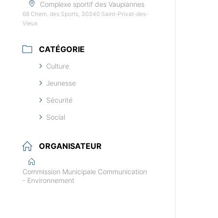
Complexe sportif des Vaupiannes
68 Chem. des Sports, 30340 Saint-Privat-des-
Vieux
CATÉGORIE
Culture
Jeunesse
Sécurité
Social
ORGANISATEUR
Commission Municipale Communication
- Environnement