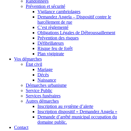
Randonnées
Prévention et sécurité
Vigilance cambriolages
Demandez Angela – Dispositif contre le
harcèlement de rue
C’est règlementé
Obligations Légales de Débroussaillement
Prévention des risques
Défibrillateurs
Risque feu de forêt
Plan vigipirate
Vos démarches
État civil
Mariage
Décès
Naissance
Démarches urbanisme
Service Public
Services funéraires
Autres démarches
Inscription au système d’alerte
Inscription dispositif « Demandez Angela »
Demande d’arrêté municipal occupation du
domaine public.
Contact