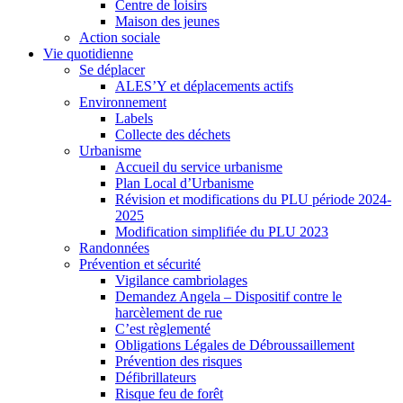
Centre de loisirs
Maison des jeunes
Action sociale
Vie quotidienne
Se déplacer
ALES’Y et déplacements actifs
Environnement
Labels
Collecte des déchets
Urbanisme
Accueil du service urbanisme
Plan Local d’Urbanisme
Révision et modifications du PLU période 2024-
2025
Modification simplifiée du PLU 2023
Randonnées
Prévention et sécurité
Vigilance cambriolages
Demandez Angela – Dispositif contre le
harcèlement de rue
C’est règlementé
Obligations Légales de Débroussaillement
Prévention des risques
Défibrillateurs
Risque feu de forêt