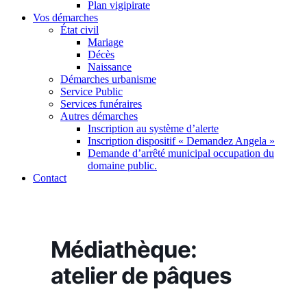
Plan vigipirate
Vos démarches
État civil
Mariage
Décès
Naissance
Démarches urbanisme
Service Public
Services funéraires
Autres démarches
Inscription au système d’alerte
Inscription dispositif « Demandez Angela »
Demande d’arrêté municipal occupation du
domaine public.
Contact
Médiathèque:
atelier de pâques