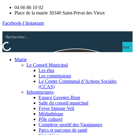
04 66 86 10 02
Place de la mairie 30340 Saint-Privat des Vieux
Facebook-f
Instagram
Rechercher
Mairie
Le Conseil Municipal
Les élus
Les commissions
Le Centre Communal d’Actions Sociales
(CCAS)
Infrastructures
Espace Georges Brun
Salle du conseil municipal
Foyer Simone Veil
Médiathèque
Pôle culturel
Complexe sportif des Vaupiannes
Parcs et parcours de santé