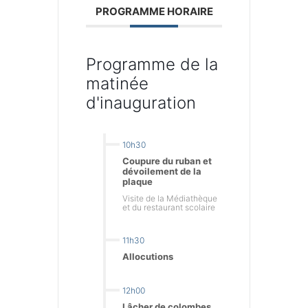
PROGRAMME HORAIRE
Programme de la
matinée
d'inauguration
10h30
Coupure du ruban et
dévoilement de la
plaque
Visite de la Médiathèque
et du restaurant scolaire
11h30
Allocutions
12h00
Lâcher de colombes