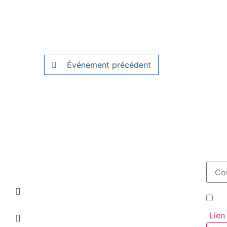
Événement précédent
04 66 86 10 02
J'a
Place de la mairie
(
Lien
30340 Saint-Privat des Vieux