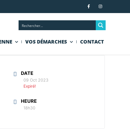
IENNE
VOS DÉMARCHES
CONTACT
DATE
09 Oct 2023
Expiré!
HEURE
18h30