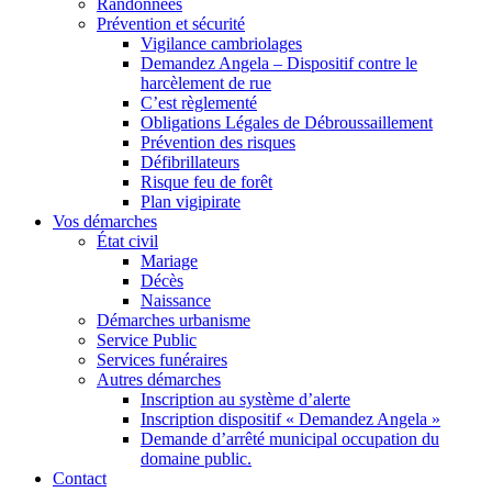
Randonnées
Prévention et sécurité
Vigilance cambriolages
Demandez Angela – Dispositif contre le
harcèlement de rue
C’est règlementé
Obligations Légales de Débroussaillement
Prévention des risques
Défibrillateurs
Risque feu de forêt
Plan vigipirate
Vos démarches
État civil
Mariage
Décès
Naissance
Démarches urbanisme
Service Public
Services funéraires
Autres démarches
Inscription au système d’alerte
Inscription dispositif « Demandez Angela »
Demande d’arrêté municipal occupation du
domaine public.
Contact