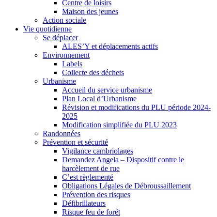
Centre de loisirs
Maison des jeunes
Action sociale
Vie quotidienne
Se déplacer
ALES’Y et déplacements actifs
Environnement
Labels
Collecte des déchets
Urbanisme
Accueil du service urbanisme
Plan Local d’Urbanisme
Révision et modifications du PLU période 2024-
2025
Modification simplifiée du PLU 2023
Randonnées
Prévention et sécurité
Vigilance cambriolages
Demandez Angela – Dispositif contre le
harcèlement de rue
C’est règlementé
Obligations Légales de Débroussaillement
Prévention des risques
Défibrillateurs
Risque feu de forêt