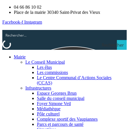
04 66 86 10 02
Place de la mairie 30340 Saint-Privat des Vieux
Facebook-f
Instagram
Rechercher
Mairie
Le Conseil Municipal
Les élus
Les commissions
Le Centre Communal d’Actions Sociales
(CCAS)
Infrastructures
Espace Georges Brun
Salle du conseil municipal
Foyer Simone Veil
Médiathèque
Pôle culturel
Complexe sportif des Vaupiannes
Parcs et parcours de santé