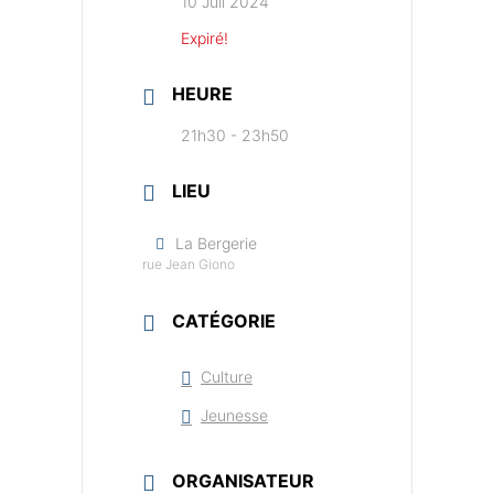
10 Juil 2024
Expiré!
HEURE
21h30 - 23h50
LIEU
La Bergerie
rue Jean Giono
CATÉGORIE
Culture
Jeunesse
ORGANISATEUR