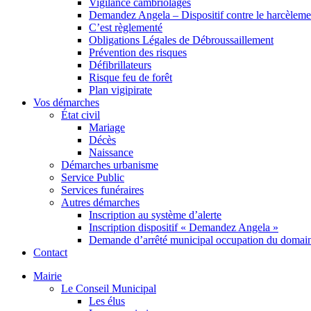
Vigilance cambriolages
Demandez Angela – Dispositif contre le harcèleme
C’est règlementé
Obligations Légales de Débroussaillement
Prévention des risques
Défibrillateurs
Risque feu de forêt
Plan vigipirate
Vos démarches
État civil
Mariage
Décès
Naissance
Démarches urbanisme
Service Public
Services funéraires
Autres démarches
Inscription au système d’alerte
Inscription dispositif « Demandez Angela »
Demande d’arrêté municipal occupation du domain
Contact
Mairie
Le Conseil Municipal
Les élus