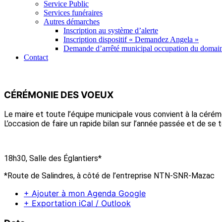
Service Public
Services funéraires
Autres démarches
Inscription au système d’alerte
Inscription dispositif « Demandez Angela »
Demande d’arrêté municipal occupation du domain
Contact
CÉRÉMONIE DES VOEUX
Le maire et toute l’équipe municipale vous convient à la céré
L’occasion de faire un rapide bilan sur l’année passée et de se
18h30, Salle des Églantiers*
*Route de Salindres, à côté de l’entreprise NTN-SNR-Mazac
+ Ajouter à mon Agenda Google
+ Exportation iCal / Outlook