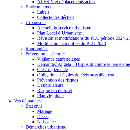
ALES’Y et déplacements actifs
Environnement
Labels
Collecte des déchets
Urbanisme
Accueil du service urbanisme
Plan Local d’Urbanisme
Révision et modifications du PLU période 2024-2
Modification simplifiée du PLU 2023
Randonnées
Prévention et sécurité
Vigilance cambriolages
Demandez Angela – Dispositif contre le harcèleme
C’est règlementé
Obligations Légales de Débroussaillement
Prévention des risques
Défibrillateurs
Risque feu de forêt
Plan vigipirate
Vos démarches
État civil
Mariage
Décès
Naissance
Démarches urbanisme