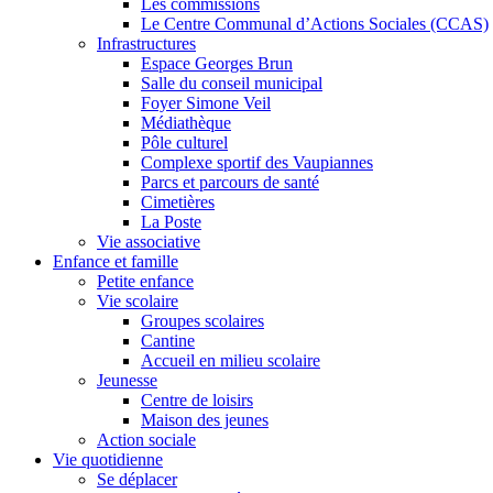
Les commissions
Le Centre Communal d’Actions Sociales (CCAS)
Infrastructures
Espace Georges Brun
Salle du conseil municipal
Foyer Simone Veil
Médiathèque
Pôle culturel
Complexe sportif des Vaupiannes
Parcs et parcours de santé
Cimetières
La Poste
Vie associative
Enfance et famille
Petite enfance
Vie scolaire
Groupes scolaires
Cantine
Accueil en milieu scolaire
Jeunesse
Centre de loisirs
Maison des jeunes
Action sociale
Vie quotidienne
Se déplacer