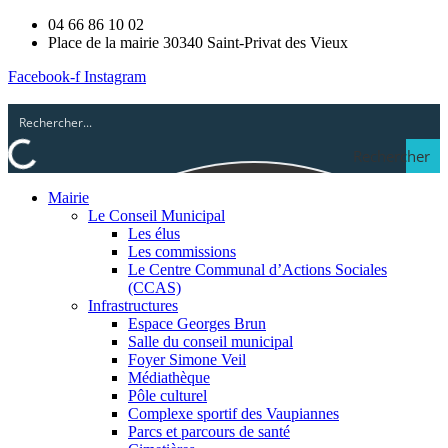
04 66 86 10 02
Place de la mairie 30340 Saint-Privat des Vieux
Facebook-f
Instagram
Rechercher
Mairie
Le Conseil Municipal
Les élus
Les commissions
Le Centre Communal d’Actions Sociales
(CCAS)
Infrastructures
Espace Georges Brun
Salle du conseil municipal
Foyer Simone Veil
Médiathèque
Pôle culturel
Complexe sportif des Vaupiannes
Parcs et parcours de santé