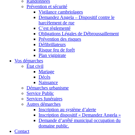
Randonnées
Prévention et sécurité
Vigilance cambriolages
Demandez Angela – Dispositif contre le
harcèlement de rue
C’est règlementé
Obligations Légales de Débroussaillement
Prévention des risques
Défibrillateurs
Risque feu de forêt
Plan vigipirate
Vos démarches
État civil
Mariage
Décès
Naissance
Démarches urbanisme
Service Public
Services funéraires
Autres démarches
Inscription au système d’alerte
Inscription dispositif « Demandez Angela »
Demande d’arrêté municipal occupation du
domaine public.
Contact