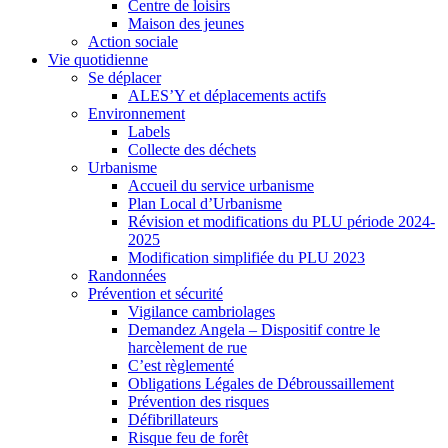
Centre de loisirs
Maison des jeunes
Action sociale
Vie quotidienne
Se déplacer
ALES’Y et déplacements actifs
Environnement
Labels
Collecte des déchets
Urbanisme
Accueil du service urbanisme
Plan Local d’Urbanisme
Révision et modifications du PLU période 2024-
2025
Modification simplifiée du PLU 2023
Randonnées
Prévention et sécurité
Vigilance cambriolages
Demandez Angela – Dispositif contre le
harcèlement de rue
C’est règlementé
Obligations Légales de Débroussaillement
Prévention des risques
Défibrillateurs
Risque feu de forêt