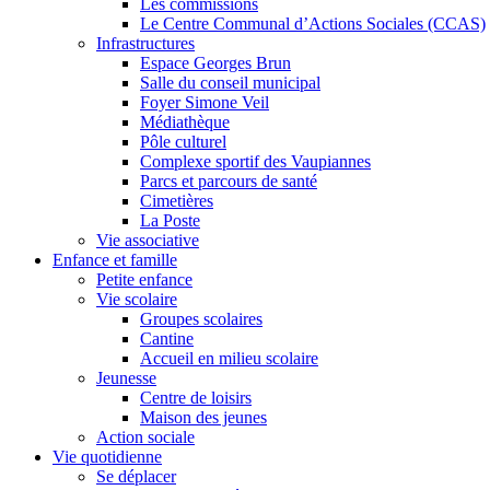
Les commissions
Le Centre Communal d’Actions Sociales (CCAS)
Infrastructures
Espace Georges Brun
Salle du conseil municipal
Foyer Simone Veil
Médiathèque
Pôle culturel
Complexe sportif des Vaupiannes
Parcs et parcours de santé
Cimetières
La Poste
Vie associative
Enfance et famille
Petite enfance
Vie scolaire
Groupes scolaires
Cantine
Accueil en milieu scolaire
Jeunesse
Centre de loisirs
Maison des jeunes
Action sociale
Vie quotidienne
Se déplacer