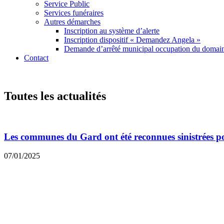
Service Public
Services funéraires
Autres démarches
Inscription au système d’alerte
Inscription dispositif « Demandez Angela »
Demande d’arrêté municipal occupation du domain
Contact
Toutes les actualités
Les communes du Gard ont été reconnues sinistrées pour 
07/01/2025