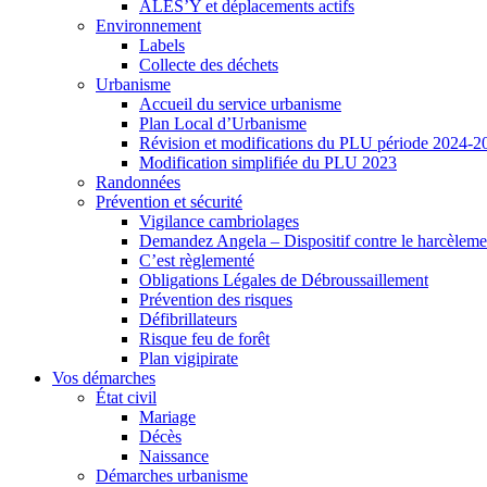
ALES’Y et déplacements actifs
Environnement
Labels
Collecte des déchets
Urbanisme
Accueil du service urbanisme
Plan Local d’Urbanisme
Révision et modifications du PLU période 2024-2
Modification simplifiée du PLU 2023
Randonnées
Prévention et sécurité
Vigilance cambriolages
Demandez Angela – Dispositif contre le harcèleme
C’est règlementé
Obligations Légales de Débroussaillement
Prévention des risques
Défibrillateurs
Risque feu de forêt
Plan vigipirate
Vos démarches
État civil
Mariage
Décès
Naissance
Démarches urbanisme