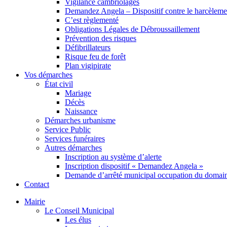
Vigilance cambriolages
Demandez Angela – Dispositif contre le harcèleme
C’est règlementé
Obligations Légales de Débroussaillement
Prévention des risques
Défibrillateurs
Risque feu de forêt
Plan vigipirate
Vos démarches
État civil
Mariage
Décès
Naissance
Démarches urbanisme
Service Public
Services funéraires
Autres démarches
Inscription au système d’alerte
Inscription dispositif « Demandez Angela »
Demande d’arrêté municipal occupation du domain
Contact
Mairie
Le Conseil Municipal
Les élus