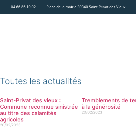
04 66 86 10 02
Place de la mairie 30340 Saint-Privat des Vieux
Toutes les actualités
Saint-Privat des vieux :
Tremblements de ter
Commune reconnue sinistrée
à la générosité
au titre des calamités
20/02/2023
agricoles
20/02/2023