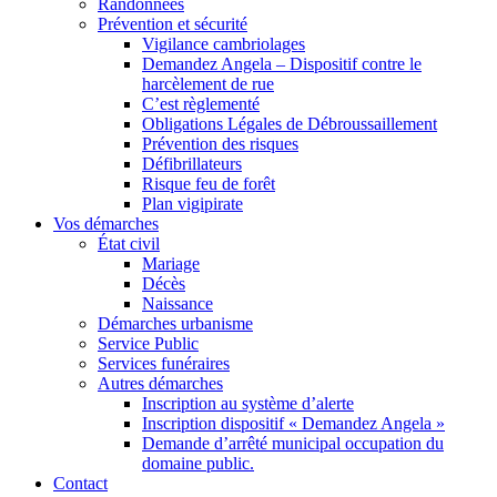
Randonnées
Prévention et sécurité
Vigilance cambriolages
Demandez Angela – Dispositif contre le
harcèlement de rue
C’est règlementé
Obligations Légales de Débroussaillement
Prévention des risques
Défibrillateurs
Risque feu de forêt
Plan vigipirate
Vos démarches
État civil
Mariage
Décès
Naissance
Démarches urbanisme
Service Public
Services funéraires
Autres démarches
Inscription au système d’alerte
Inscription dispositif « Demandez Angela »
Demande d’arrêté municipal occupation du
domaine public.
Contact