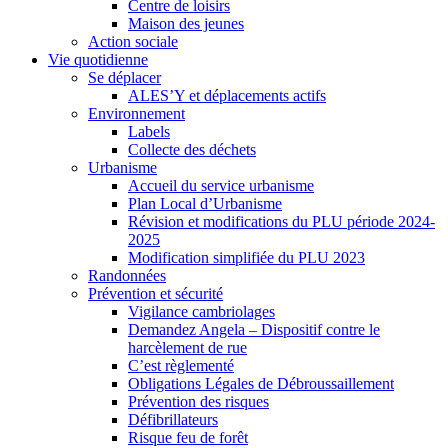
Centre de loisirs
Maison des jeunes
Action sociale
Vie quotidienne
Se déplacer
ALES’Y et déplacements actifs
Environnement
Labels
Collecte des déchets
Urbanisme
Accueil du service urbanisme
Plan Local d’Urbanisme
Révision et modifications du PLU période 2024-
2025
Modification simplifiée du PLU 2023
Randonnées
Prévention et sécurité
Vigilance cambriolages
Demandez Angela – Dispositif contre le
harcèlement de rue
C’est règlementé
Obligations Légales de Débroussaillement
Prévention des risques
Défibrillateurs
Risque feu de forêt