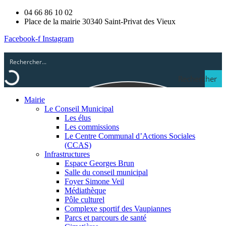
04 66 86 10 02
Place de la mairie 30340 Saint-Privat des Vieux
Facebook-f
Instagram
Rechercher
Mairie
Le Conseil Municipal
Les élus
Les commissions
Le Centre Communal d’Actions Sociales
(CCAS)
Infrastructures
Espace Georges Brun
Salle du conseil municipal
Foyer Simone Veil
Médiathèque
Pôle culturel
Complexe sportif des Vaupiannes
Parcs et parcours de santé