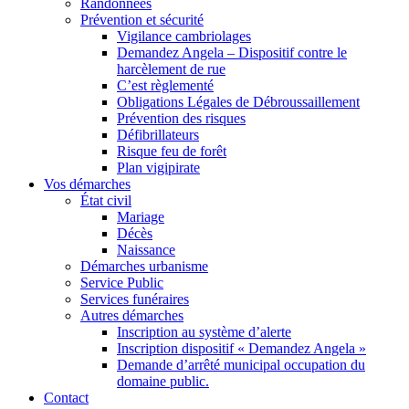
Randonnées
Prévention et sécurité
Vigilance cambriolages
Demandez Angela – Dispositif contre le
harcèlement de rue
C’est règlementé
Obligations Légales de Débroussaillement
Prévention des risques
Défibrillateurs
Risque feu de forêt
Plan vigipirate
Vos démarches
État civil
Mariage
Décès
Naissance
Démarches urbanisme
Service Public
Services funéraires
Autres démarches
Inscription au système d’alerte
Inscription dispositif « Demandez Angela »
Demande d’arrêté municipal occupation du
domaine public.
Contact