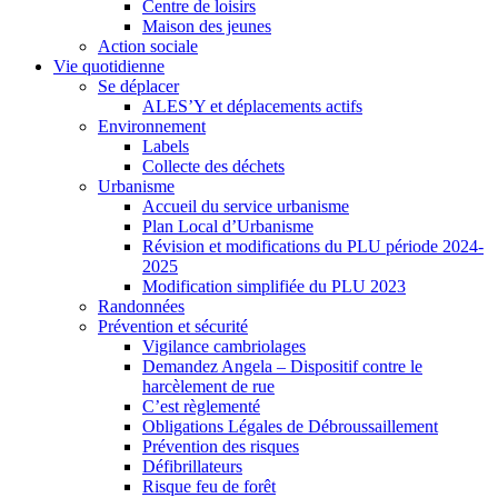
Centre de loisirs
Maison des jeunes
Action sociale
Vie quotidienne
Se déplacer
ALES’Y et déplacements actifs
Environnement
Labels
Collecte des déchets
Urbanisme
Accueil du service urbanisme
Plan Local d’Urbanisme
Révision et modifications du PLU période 2024-
2025
Modification simplifiée du PLU 2023
Randonnées
Prévention et sécurité
Vigilance cambriolages
Demandez Angela – Dispositif contre le
harcèlement de rue
C’est règlementé
Obligations Légales de Débroussaillement
Prévention des risques
Défibrillateurs
Risque feu de forêt