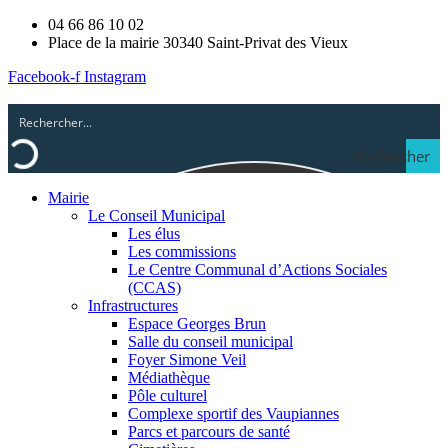
04 66 86 10 02
Place de la mairie 30340 Saint-Privat des Vieux
Facebook-f
Instagram
Rechercher
Mairie
Le Conseil Municipal
Les élus
Les commissions
Le Centre Communal d’Actions Sociales
(CCAS)
Infrastructures
Espace Georges Brun
Salle du conseil municipal
Foyer Simone Veil
Médiathèque
Pôle culturel
Complexe sportif des Vaupiannes
Parcs et parcours de santé