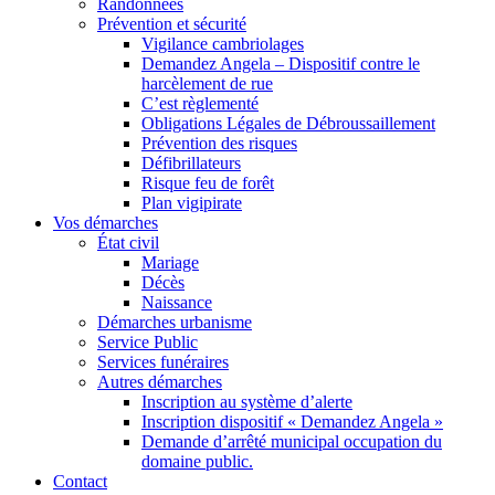
Randonnées
Prévention et sécurité
Vigilance cambriolages
Demandez Angela – Dispositif contre le
harcèlement de rue
C’est règlementé
Obligations Légales de Débroussaillement
Prévention des risques
Défibrillateurs
Risque feu de forêt
Plan vigipirate
Vos démarches
État civil
Mariage
Décès
Naissance
Démarches urbanisme
Service Public
Services funéraires
Autres démarches
Inscription au système d’alerte
Inscription dispositif « Demandez Angela »
Demande d’arrêté municipal occupation du
domaine public.
Contact