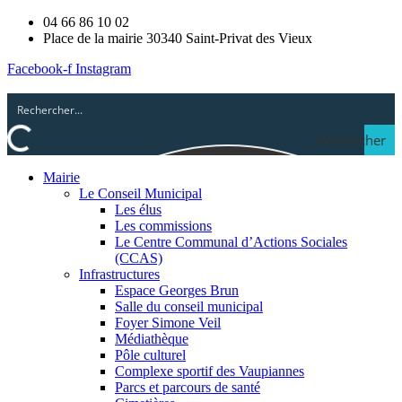
04 66 86 10 02
Place de la mairie 30340 Saint-Privat des Vieux
Facebook-f
Instagram
Rechercher
Mairie
Le Conseil Municipal
Les élus
Les commissions
Le Centre Communal d’Actions Sociales
(CCAS)
Infrastructures
Espace Georges Brun
Salle du conseil municipal
Foyer Simone Veil
Médiathèque
Pôle culturel
Complexe sportif des Vaupiannes
Parcs et parcours de santé