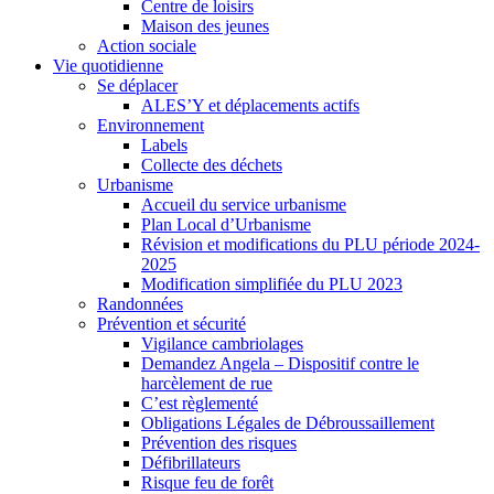
Centre de loisirs
Maison des jeunes
Action sociale
Vie quotidienne
Se déplacer
ALES’Y et déplacements actifs
Environnement
Labels
Collecte des déchets
Urbanisme
Accueil du service urbanisme
Plan Local d’Urbanisme
Révision et modifications du PLU période 2024-
2025
Modification simplifiée du PLU 2023
Randonnées
Prévention et sécurité
Vigilance cambriolages
Demandez Angela – Dispositif contre le
harcèlement de rue
C’est règlementé
Obligations Légales de Débroussaillement
Prévention des risques
Défibrillateurs
Risque feu de forêt