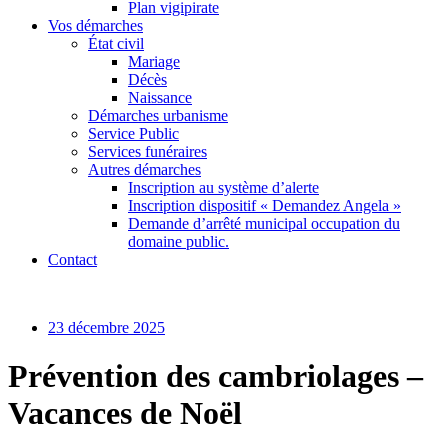
Plan vigipirate
Vos démarches
État civil
Mariage
Décès
Naissance
Démarches urbanisme
Service Public
Services funéraires
Autres démarches
Inscription au système d’alerte
Inscription dispositif « Demandez Angela »
Demande d’arrêté municipal occupation du
domaine public.
Contact
23 décembre 2025
Prévention des cambriolages –
Vacances de Noël